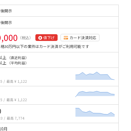
始後開示
始後開示
0,000
（税込）
値下げ
カード決済対応
格30万円以下の案件はカード決済がご利用可能です
以上
（直近利益）
以上
（平均利益）
45
/
最高 ¥ 1,122
55
/
最高 ¥ 1,122
0
83
/
最高 7,774
10月