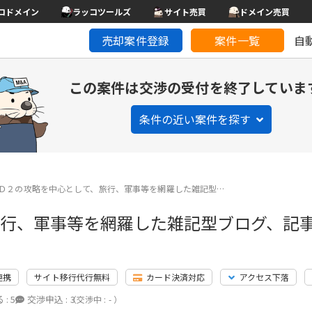
コドメイン
ラッコツールズ
サイト売買
ドメイン売買
売却案件登録
案件一覧
自
この案件は交渉の受付を終了していま
条件の近い案件を探す
Ｄ２の攻略を中心として、旅行、軍事等を網羅した雑記型…
旅行、軍事等を網羅した雑記型ブログ、記
連携
サイト移行代行無料
カード決済対応
アクセス下落
 :
5
交渉申込 :
3
（交渉中 : - ）