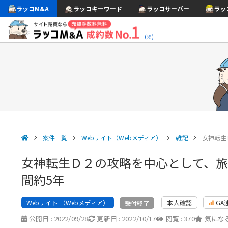
ラッコM&A
ラッコキーワード
ラッコサーバー
ラッ
(※)
案件一覧
Webサイト（Webメディア）
雑記
女神転生
女神転生Ｄ２の攻略を中心として、
間約5年
Webサイト （Webメディア）
本人確認
GA
受付終了
公開日 :
2022/09/28
更新日 :
2022/10/17
閲覧 :
370
気になる