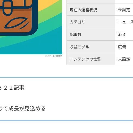
未設定
現在の運営状況
ニュー
カテゴリ
323
記事数
広告
収益モデル
※AI生成画像
未設定
コンテンツの性質
３２２記事
じて成長が見込める