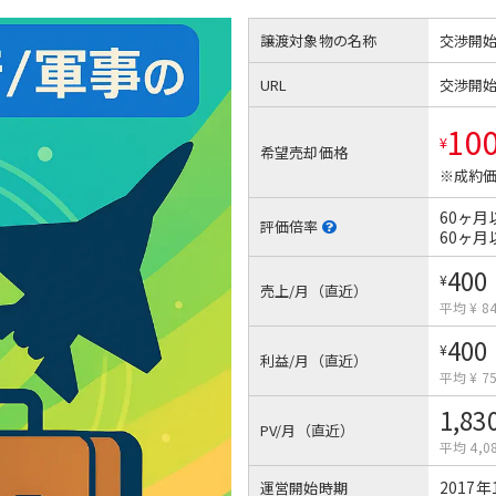
譲渡対象物の名称
交渉開
URL
交渉開
10
¥
希望売却価格
※成約価
60ヶ月
評価倍率
60ヶ月
400
¥
売上/月（直近）
平均 ¥ 8
400
¥
利益/月（直近）
平均 ¥ 7
1,83
PV/月（直近）
平均 4,0
2017年
運営開始時期