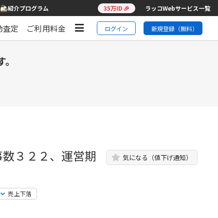
紹介プログラム
35万ID 🎉
ラッコWebサービス一覧
動査定
ご利用料金
ログイン
新規登録（無料）
す。
事数３２２、運営期
気になる（値下げ通知）
売上下落