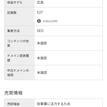
広告
収益モデル
527
記事数
index1060
SEO
集客方法
コンテンツの性
未設定
質
ドメイン変更履
未設定
歴
中古ドメインの
未設定
使用
売買情報
別事業に注力するため
売却理由