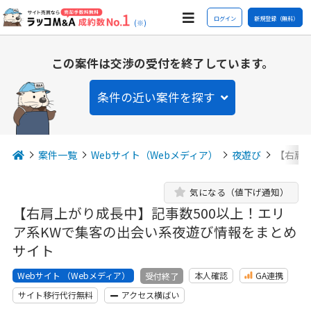
ログイン
新規登録（無料）
(※)
この案件は交渉の受付を終了しています。
条件の近い案件を探す
案件一覧
Webサイト（Webメディア）
夜遊び
【右肩
気になる（値下げ通知）
【右肩上がり成長中】記事数500以上！エリ
ア系KWで集客の出会い系夜遊び情報をまとめ
サイト
Webサイト （Webメディア）
本人確認
GA連携
受付終了
サイト移行代行無料
アクセス横ばい