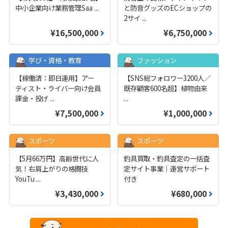
中小企業向け業務管理Saa
...
と防音グッズのECショップの
2サイ
...
¥16,500,000
¥6,750,000
学び・資格・教育
ファッション
【稼働済：即日運用】アー
【SNS総フォロワー3200人／
ティスト・ライバー向け会員
既存顧客600名超】植物由来
課金・投げ
...
...
¥7,500,000
¥1,000,000
スポーツ
スポーツ
【5月66万円】高齢世代に人
釣具買取・釣具査定の一括査
気！右肩上がりの格闘技
定サイト事業｜運営サポート
YouTu
...
付き
¥3,430,000
¥680,000