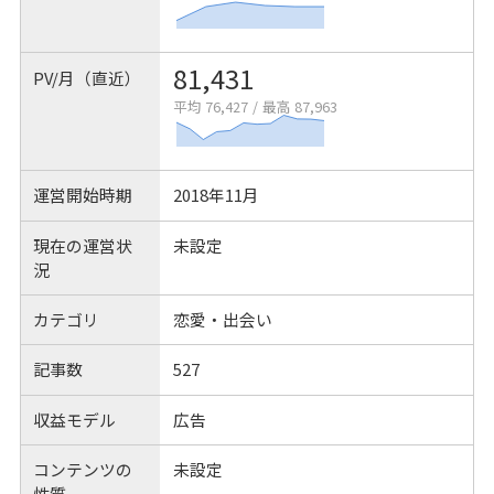
81,431
PV/月（直近）
平均 76,427
/
最高 87,963
運営開始時期
2018年11月
現在の運営状
未設定
況
カテゴリ
恋愛・出会い
記事数
527
収益モデル
広告
コンテンツの
未設定
性質