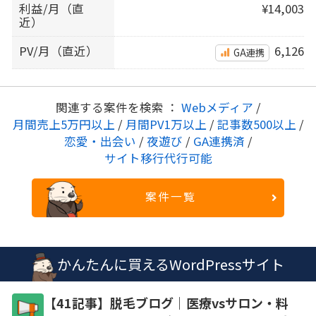
利益/月（直
¥14,003
近）
PV/月（直近）
6,126
GA連携
関連する案件を検索 ：
Webメディア
/
月間売上5万円以上
/
月間PV1万以上
/
記事数500以上
/
恋愛・出会い
/
夜遊び
/
GA連携済
/
サイト移行代行可能
案件一覧
かんたんに買えるWordPressサイト
【41記事】脱毛ブログ｜医療vsサロン・料