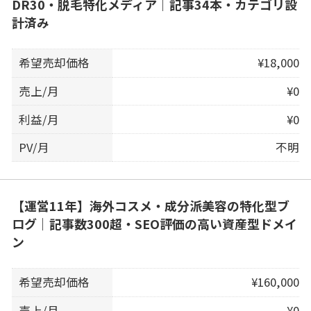
DR30・脱毛特化メディア｜記事34本・カテゴリ設
計済み
希望売却価格
¥18,000
売上/月
¥0
利益/月
¥0
PV/月
不明
【運営11年】海外コスメ・成分派美容の特化型ブ
ログ｜記事数300超・SEO評価の高い資産型ドメイ
ン
希望売却価格
¥160,000
売上/月
¥0