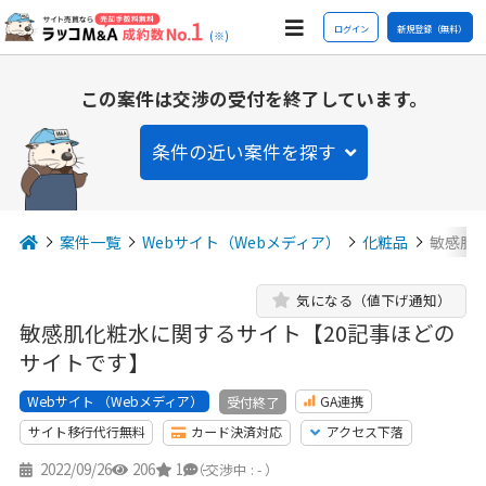
ログイン
新規登録（無料）
(※)
この案件は交渉の受付を終了しています。
条件の近い案件を探す
案件一覧
Webサイト（Webメディア）
化粧品
敏感肌
気になる（値下げ通知）
敏感肌化粧水に関するサイト【20記事ほどの
サイトです】
Webサイト （Webメディア）
GA連携
受付終了
サイト移行代行無料
カード決済対応
アクセス下落
2022/09/26
206
1
-
（交渉中 : - ）