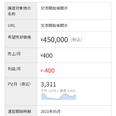
譲渡対象物の
交渉開始後開示
名称
URL
交渉開始後開示
希望売却価格
450,000
¥
（税込）
売上/月
400
¥
利益/月
-400
¥
3,311
PV/月（直近）
平均 2,976
/
最高 3,635
運営開始時期
2021年05月