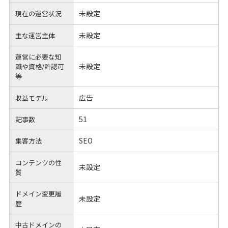
未設定
現在の運営状況
未設定
主な運営主体
運営に必要な知
未設定
識や
資格/許認可
等
広告
収益モデル
51
記事数
SEO
集客方法
コンテンツの性
未設定
質
ドメイン変更履
未設定
歴
中古ドメインの