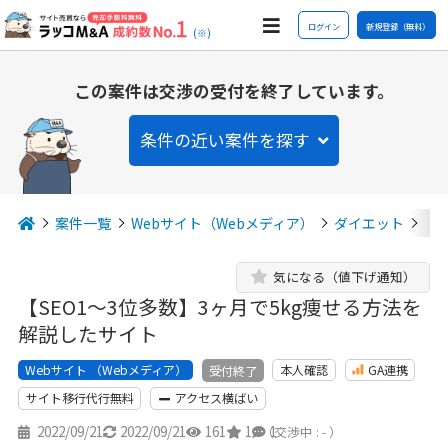
ログイン
新規登録（無料）
(※)
この案件は交渉の受付を終了しています。
条件の近い案件を探す
案件一覧
Webサイト（Webメディア）
ダイエット
【
気になる（値下げ通知）
【SEO1〜3位多数】3ヶ月で5kg痩せる方法を
解説したサイト
Webサイト （Webメディア）
本人確認
GA連携
受付終了
サイト移行代行無料
アクセス横ばい
2022/09/21
2022/09/21
161
1
1
（交渉中 : - ）