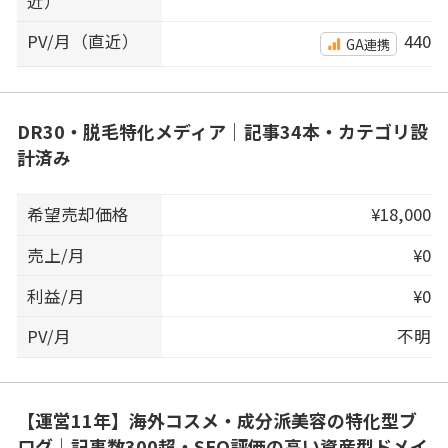
近）
PV/月（直近）
440
GA連携
DR30・脱毛特化メディア｜記事34本・カテゴリ設
計済み
希望売却価格
¥18,000
売上/月
¥0
利益/月
¥0
PV/月
不明
【運営11年】海外コスメ・成分派美容の特化型ブ
ログ｜記事数300超・SEO評価の高い資産型ドメイ