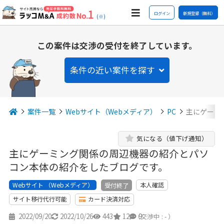
ログイン
新規登録（無料）
(※)
この案件は交渉の受付を終了しています。
条件の近い案件を探す
案件一覧
Webサイト（Webメディア）
PC
主にゲーミ
気になる（値下げ通知）
主にゲーミング関係の周辺機器の紹介とパソ
コン本体の紹介をしたブログです。
Webサイト （Webメディア）
本人確認
受付終了
サイト移行代行可能
カード決済対応
2022/09/20
2022/10/26
443
12
9
（交渉中 : - ）