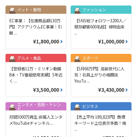
ペット・動物
ファッション
EC事業：【在庫商品額130万
【SNS総フォロワー3200人／
円】アクアリウムEC事業｜引
既存顧客600名超】植物由来
継
...
...
¥1,800,000
¥1,000,000
グルメ・食品
スポーツ
【登録者11万・ミリオン動画
【5月66万円】高齢世代に人
8本・TV番組使用実績】5年近
気！右肩上がりの格闘技
く
...
YouTu
...
¥3,500,000
¥3,430,000
エンタメ・芸能・トレン
ビジネス
ド
月間5000万再生 非属人エンタ
【売上平均 189,823円】商標
メYouTubeチャンネル
...
キーワード上位表示多数！格
...