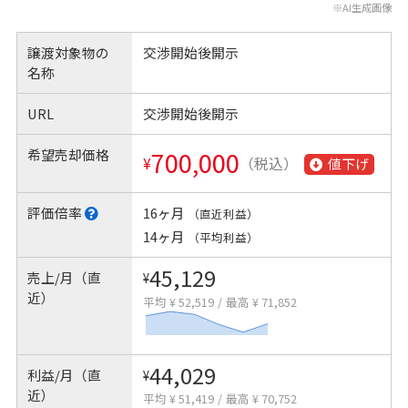
※AI生成画像
譲渡対象物の
交渉開始後開示
名称
URL
交渉開始後開示
希望売却価格
700,000
¥
（税込）
値下げ
評価倍率
16ヶ月
（直近利益）
14ヶ月
（平均利益）
45,129
売上/月（直
¥
近）
平均 ¥ 52,519
/
最高 ¥ 71,852
44,029
利益/月（直
¥
近）
平均 ¥ 51,419
/
最高 ¥ 70,752