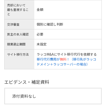
売却において
金額
最も重視するこ
と
個別に確認し判断
交渉審査
必要
買主の本人確認
未設定
競業避止期間
ラッコM&Aにサイト移行代行を依頼する
サイト移行方法
移行代行費用が
無料
！（移行先がラッコ
ドメイン＋ラッコサーバーの場合）
エビデンス・補足資料
添付資料なし