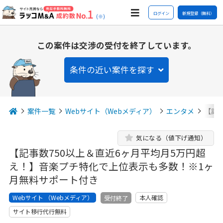
ログイン
新規登録（無料）
(※)
この案件は交渉の受付を終了しています。
条件の近い案件を探す
案件一覧
Webサイト（Webメディア）
エンタメ
【記
気になる（値下げ通知）
【記事数750以上＆直近6ヶ月平均月5万円超
え！】音楽プチ特化で上位表示も多数！※1ヶ
月無料サポート付き
Webサイト （Webメディア）
本人確認
受付終了
サイト移行代行無料