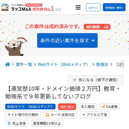
ログイン
新規登録（無料）
(※)
この案件は成約済みです。
成約期間：1日
条件の近い案件を探す
案件一覧
Webサイト（Webメディア）
勉強法
【運営
気になる（値下げ通知）
【運営歴10年・ドメイン価値２万円】教育・
勉強系で９年更新してないブログ
Webサイト （Webメディア）
本人確認
GA連携
成約済み
サイト移行代行無料
カード決済対応
アクセス下落
売上急落
運営期間10年以上