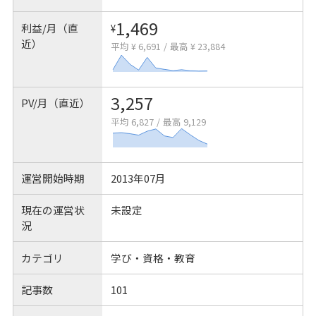
1,469
利益/月（直
¥
近）
平均 ¥ 6,691
/
最高 ¥ 23,884
3,257
PV/月（直近）
平均 6,827
/
最高 9,129
運営開始時期
2013年07月
現在の運営状
未設定
況
カテゴリ
学び・資格・教育
記事数
101