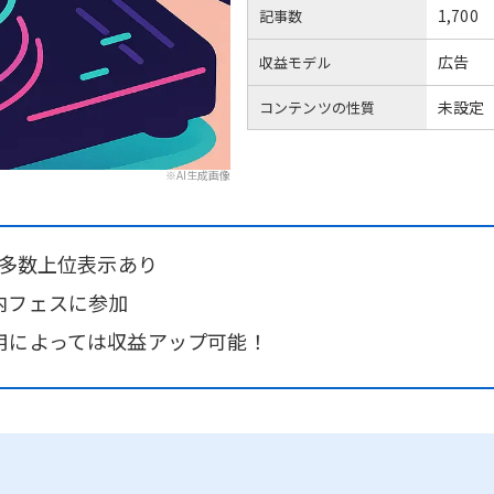
1,700
記事数
広告
収益モデル
未設定
コンテンツの性質
※AI生成画像
で多数上位表示あり
内フェスに参加
用によっては収益アップ可能！