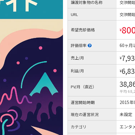
譲渡対象物の名称
交渉開
URL
交渉開
80
希望売却価格
¥
60ヶ月
評価倍率
7,93
売上/月
¥
6,83
利益/月
¥
38,8
PV/月（直近）
平均 68,
2015年
運営開始時期
未設定
現在の運営状況
エンタ
カテゴリ