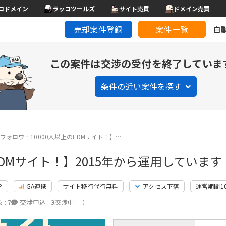
コドメイン
ラッコツールズ
サイト売買
ドメイン売買
売却案件登録
案件一覧
自
この案件は交渉の受付を終了していま
条件の近い案件を探す
terフォロワー10000人以上のEDMサイト！】…
のEDMサイト！】2015年から運用しています
P
GA連携
サイト移行代行無料
アクセス下落
運営期間1
 :
7
交渉申込 :
3
（交渉中 : - ）