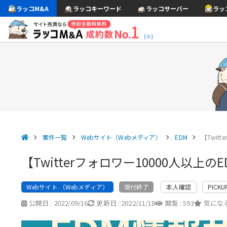
ラッコM&A
ラッコキーワード
ラッコサーバー
ラッ
(※)
案件一覧
Webサイト（Webメディア）
EDM
【Twit
【Twitterフォロワー10000人以上
Webサイト （Webメディア）
本人確認
PICKU
受付終了
公開日 :
2022/09/16
更新日 :
2022/11/18
閲覧 :
593
気になる