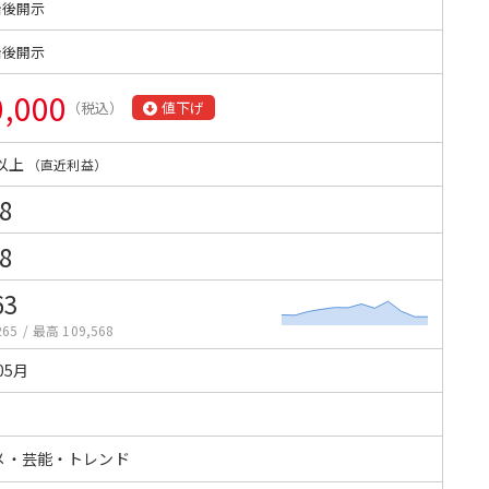
始後開示
始後開示
0,000
（税込）
値下げ
以上
（直近利益）
8
8
63
265
/
最高 109,568
05月
メ・芸能・トレンド