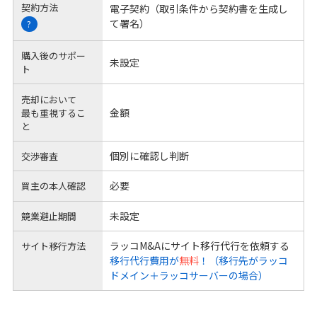
契約方法
電子契約（取引条件から契約書を生成し
て署名）
?
購入後のサポー
未設定
ト
売却において
金額
最も重視するこ
と
個別に確認し判断
交渉審査
必要
買主の本人確認
未設定
競業避止期間
ラッコM&Aにサイト移行代行を依頼する
サイト移行方法
移行代行費用が
無料
！（移行先がラッコ
ドメイン＋ラッコサーバーの場合）