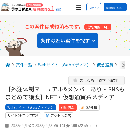
ログイン
新規登録（無料）
(※)
この案件は成約済みです。
成約期間：6日
条件の近い案件を探す
案件一覧
Webサイト（Webメディア）
仮想通貨
【外
気になる（値下げ通知）
【外注体制マニュアル&メンバーあり・SNSも
まとめて譲渡】NFT・仮想通貨系メディア
Webサイト （Webメディア）
GA連携
成約済み
サイト移行代行無料
アクセス急落
2022/09/15
2022/09/21
141
2
2
（交渉中 : - ）