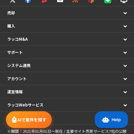
売却
購入
ラッコM&A
サポート
システム連携
アカウント
運営情報
ラッコWebサービス
🤖
メディア
AIで案件を探す
※期間：2021年01月01日～現在 / 主要サイト売買サービス7社の公開