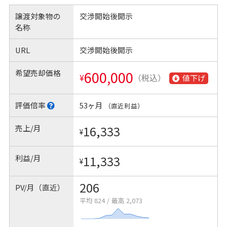
譲渡対象物の
交渉開始後開示
名称
URL
交渉開始後開示
希望売却価格
600,000
¥
（税込）
値下げ
評価倍率
53ヶ月
（直近利益）
売上/月
16,333
¥
利益/月
11,333
¥
206
PV/月（直近）
平均 824
/
最高 2,073