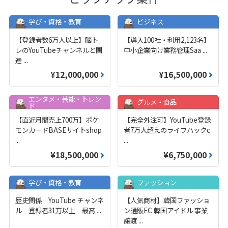
学び・資格・教育
ビジネス
【登録者数6万人以上】脳ト
【導入100社・利用2,123名】
レのYouTubeチャンネルと関
中小企業向け業務管理Saa
...
連
...
¥12,000,000
¥16,500,000
エンタメ・芸能・トレン
グルメ・食品
ド
【直近月間売上700万】ポケ
【完全外注可】YouTube登録
モンカードBASEサイトshop
者7万人超えのライフハックc
...
...
¥18,500,000
¥6,750,000
学び・資格・教育
ファッション
歴史関係 YouTube チャンネ
【人気商材】韓国ファッショ
ル 登録者31万以上 最高
...
ン通販EC 韓国アイドル 事業
譲渡
...