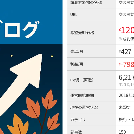
譲渡対象物の名称
交渉開
URL
交渉開
12
¥
希望売却価格
※成約価
427
売上/月
¥
-79
利益/月
¥
6,21
PV/月（直近）
平均 3,1
2018年
運営開始時期
未設定
現在の運営状況
旅行・
カテゴリ
150
記事数