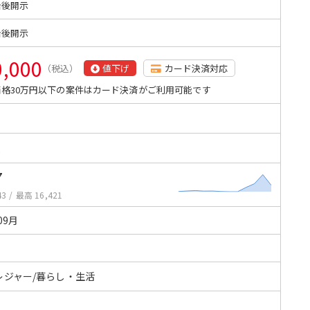
始後開示
始後開示
0,000
（税込）
値下げ
カード決済対応
格30万円以下の案件はカード決済がご利用可能です
8
7
43
/
最高 16,421
09月
レジャー/暮らし・生活