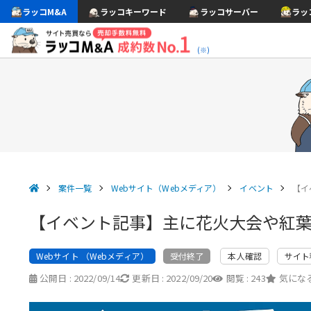
ラッコM&A
ラッコキーワード
ラッコサーバー
ラッ
(※)
案件一覧
Webサイト（Webメディア）
イベント
【イ
【イベント記事】主に花火大会や紅
Webサイト （Webメディア）
本人確認
サイト
受付終了
公開日 :
2022/09/14
更新日 :
2022/09/20
閲覧 :
243
気になる