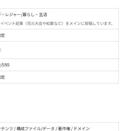
行・レジャー/暮らし・生活
イベント記事（花火大会や紅葉など）をメインに投稿しています。
設定
告
/SNS
設定
テンツ / 構成ファイル/データ / 著作権 / ドメイン