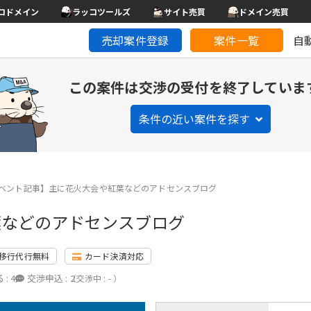
コドメイン
ラッコツールズ
サイト売買
ドメイン売買
売却案件登録
案件一覧
自
この案件は交渉の受付を終了していま
条件の近い案件を探す
ベント記事】主に花火大会や紅葉などのアドセンスブログ
葉などのアドセンスブログ
移行代行無料
カード決済対応
 :
4
交渉申込 :
2
（交渉中 : - ）