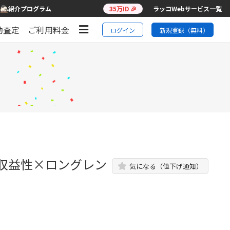
紹介プログラム
35万ID 🎉
ラッコWebサービス一覧
動査定
ご利用料金
ログイン
新規登録（無料）
的収益性×ロングレン
気になる（値下げ通知）