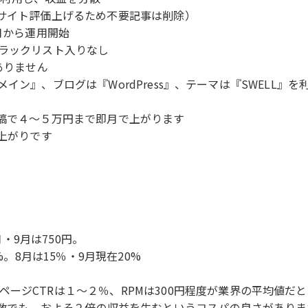
、サイト評価上げるため不要記事は削除）
月から運用開始
ブラックリスト入りなし
ありません
rドメイン』、ブログは『WordPress』、テーマは『SWELL』を
入稿で４～５万円まで即月で上がります
肩上がりです
月・9月は750円。
%。8月は15％・9月現在20%
ージCTRは１～２％、RPMは300円程度が業界の平均値だ
ス数でも、およそ２倍の収益を生むというコスパの良さがありま