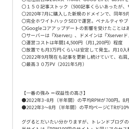
〇１５０記事ストック（500記事くらいあったが
〇2020年7月に購入した新規のドメインで、同年9
〇完全ホワイトハックSEOで運営。ペナルティや
〇Googleコアアップデートの影響を受けたことは
〇サーバーは『Xserver』、ドメインは『Xserve
〇運営コストは年間14,500円（月1,200円）程度
〇放置でも月3万円くらいは安定して発生。月10
〇2022年9月現在も記事を更新し続けていて、右
〇最高３０万PV（2021年5月）
【一番の強み ＝収益性の高さ】
●2022年3~8月（半年間）の平均RPMが700円。8
●2022年3～8月（半年間）の平均ページCTRが10
ググるとだいたい分かりますが、トレンドブログのペ
当サイトは『RPM300円のサイト』と同じアクセ