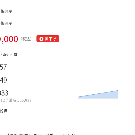
始後開示
始後開示
0,000
（税込）
値下げ
（直近利益）
557
349
833
412
/
最高 105,833
09月