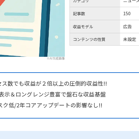
ニュー
カテゴリ
150
記事数
広告
収益モデル
未設定
コンテンツの性質
※AI生成画像
クセス数でも収益が２倍以上の圧倒的収益性!!
位表示＆ロングレンジ豊富で盤石な収益基盤
ク低/2年コアアップデートの影響なし!!