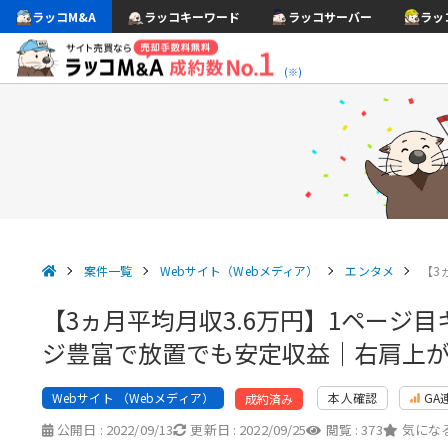
ラッコM&A
ラッコキーワード
ラッコサーバー
ラッ
(※)
案件一覧
Webサイト（Webメディア）
エンタメ
【3
【3ヵ月平均月収3.6万円】1ページ目
ジ豊富で放置でも安定収益｜右肩上
Webサイト （Webメディア）
本人確認
GA
成約済み
公開日 :
2022/09/13
更新日 :
2022/09/25
閲覧 :
373
気になる