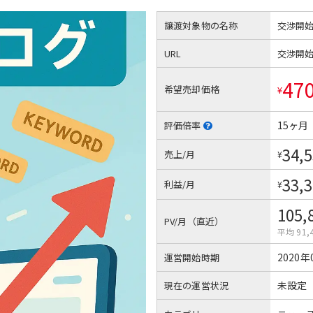
譲渡対象物の名称
交渉開
URL
交渉開
47
希望売却価格
¥
15ヶ月
評価倍率
34,
売上/月
¥
33,
利益/月
¥
105,
PV/月（直近）
平均 91,
2020年
運営開始時期
未設定
現在の運営状況