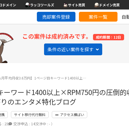
コドメイン
ラッコツールズ
サイト売買
ドメイン売買
売却案件登録
案件一覧
自
この案件は成約済みです。
成約期間：12日
条件の近い案件を探す
ヵ月平均月収3.6万円】1ページ目キーワード1400以上…
キーワード1400以上×RPM750円の圧倒
がりのエンタメ特化ブログ
連携
サイト移行代行無料
アクセス横ばい
 :
23
交渉申込 :
14
（交渉中 : - ）