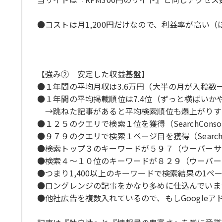
●コストは月1,200円だけなので、利益率が高い（
【強み② 安定した収益基盤】
●１年間の平均月収は3.6万円（大半の月が入稿数
●１年間の平均掲載順位は7.4位（ずっと横ばいか
→跳ねた記事があると平均検索順位も爆上がりす
●１２５のクエリで検索１位を獲得（SearchConso
●９７９のクエリで検索１ページ目を獲得（SearchCo
●検索トップ３のキーワードが５９７（ウーバーサ
●検索４～１０位のキーワードが８２９（ウーバー
●つまり1,400以上のキーワードで検索結果の1ペ
●ロングレンジの記事をかなり多めに仕込んでいま
●他社広告を複数入れているので、もしGoogle