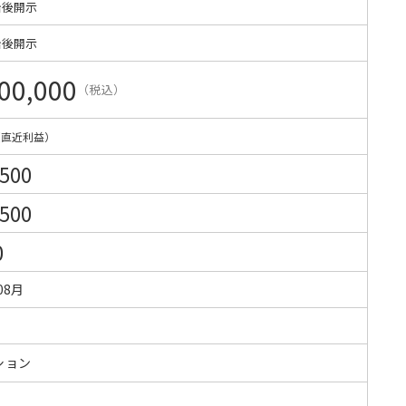
始後開示
始後開示
00,000
（税込）
（直近利益）
,500
,500
0
08月
ション