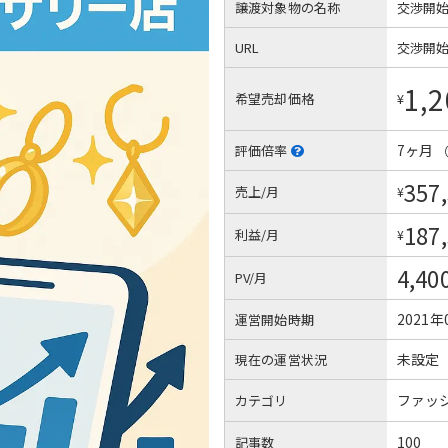
譲渡対象物の名称
交渉開
URL
交渉開
1,2
希望売却価格
¥
7ヶ月
評価倍率
357
売上/月
¥
187
利益/月
¥
4,40
PV/月
2021年
運営開始時期
未設定
現在の運営状況
ファッ
カテゴリ
100
記事数