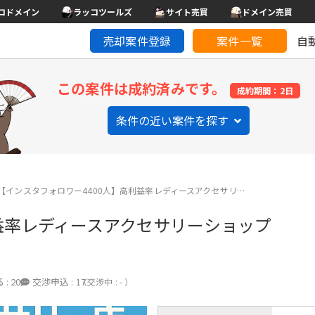
コドメイン
ラッコツールズ
サイト売買
ドメイン売買
売却案件登録
案件一覧
自
この案件は成約済みです。
成約期間：2日
条件の近い案件を探す
【インスタフォロワー4400人】高利益率レディースアクセサリ…
利益率レディースアクセサリーショップ
 :
20
交渉申込 :
17
（交渉中 : - ）