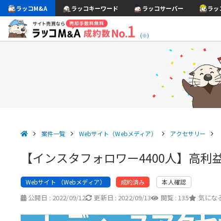
ラッコM&A
ラッコキーワード
ラッコサーバー
ラッ
(※)
案件一覧
Webサイト（Webメディア）
アクセサリー
【インスタフォロワー4400人】高
Webサイト （Webメディア）
本人確認
成約済み
公開日 :
2022/09/12
更新日 :
2022/09/13
閲覧 :
135
気になる