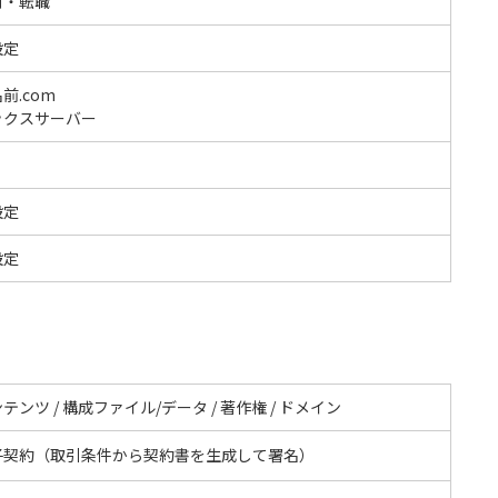
材・転職
設定
前.com
ックスサーバー
設定
設定
テンツ / 構成ファイル/データ / 著作権 / ドメイン
子契約（取引条件から契約書を生成して署名）