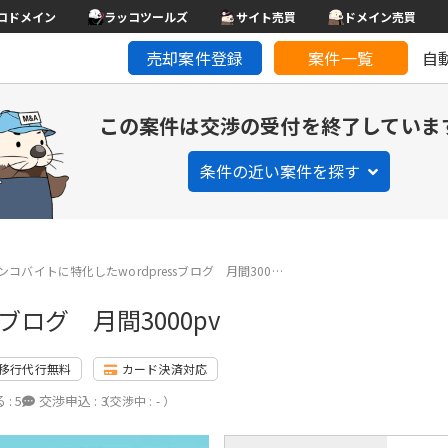
コドメイン
ラッコツールズ
サイト売買
ドメイン売買
売却案件登録
案件一覧
自
この案件は交渉の受付を終了していま
条件の近い案件を探す
ンコバイトに特化したwordpressブログ 月間300…
ブログ 月間3000pv
移行代行無料
カード決済対応
 :
5
交渉申込 :
3
（交渉中 : - ）