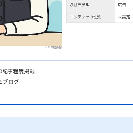
広告
収益モデル
未設定
コンテンツの性質
※AI生成画像
00記事程度掲載
たブログ