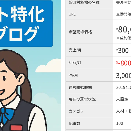
譲渡対象物の名称
交渉開
URL
交渉開
80
¥
希望売却価格
※成約価
300
売上/月
¥
-80
利益/月
¥
3,00
PV/月
2019年
運営開始時期
未設定
現在の運営状況
人材・
カテゴリ
100
記事数