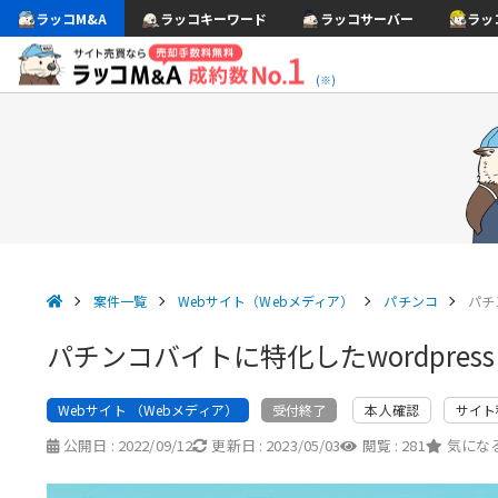
ラッコM&A
ラッコキーワード
ラッコサーバー
ラッ
(※)
案件一覧
Webサイト（Webメディア）
パチンコ
パチ
パチンコバイトに特化したwordpress
Webサイト （Webメディア）
本人確認
サイト
受付終了
公開日 :
2022/09/12
更新日 :
2023/05/03
閲覧 :
281
気になる