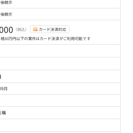
始後開示
始後開示
,000
（税込）
カード決済対応
格30万円以下の案件はカード決済がご利用可能です
0
0
09月
転職