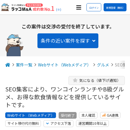
ログイン
新規登録（無料）
(※)
この案件は交渉の受付を終了しています。
条件の近い案件を探す
案件一覧
Webサイト（Webメディア）
グルメ
SEO
気になる（値下げ通知）
SEO集客により、ワンコインランチやB級グル
メ、お得な飲食情報などを提供しているサイ
トです。
Webサイト （Webメディア）
本人確認
GA連携
受付終了
サイト移行代行無料
アクセス下落
運営期間10年以上