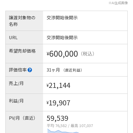
※AI生成画像
譲渡対象物の
交渉開始後開示
名称
URL
交渉開始後開示
希望売却価格
600,000
¥
（税込）
評価倍率
31ヶ月
（直近利益）
売上/月
21,144
¥
利益/月
19,907
¥
59,539
PV/月（直近）
平均 76,582
/
最高 107,037