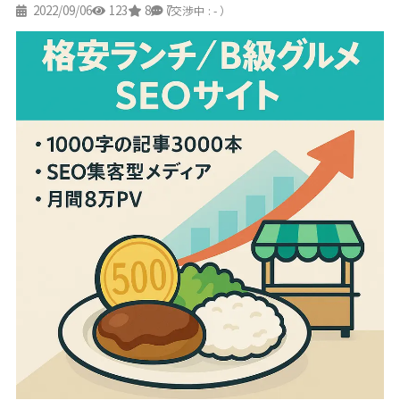
2022/09/06
123
8
7
（交渉中 : - ）