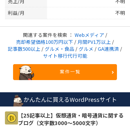
売上/月
不明
利益/月
不明
関連する案件を検索 ：
Webメディア
/
売却希望価格100万円以下
/
月間PV1万以上
/
記事数500以上
/
グルメ・食品
/
グルメ
/
GA連携済
/
サイト移行代行可能
案件一覧
かんたんに買えるWordPressサイト
【25記事以上】仮想通貨・暗号通貨に関する
ブログ（文字数3000～5000文字）