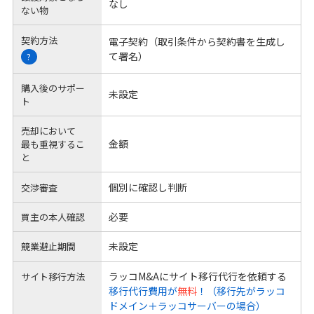
なし
ない物
契約方法
電子契約（取引条件から契約書を生成し
て署名）
?
購入後のサポー
未設定
ト
売却において
金額
最も重視するこ
と
個別に確認し判断
交渉審査
必要
買主の本人確認
未設定
競業避止期間
ラッコM&Aにサイト移行代行を依頼する
サイト移行方法
移行代行費用が
無料
！（移行先がラッコ
ドメイン＋ラッコサーバーの場合）