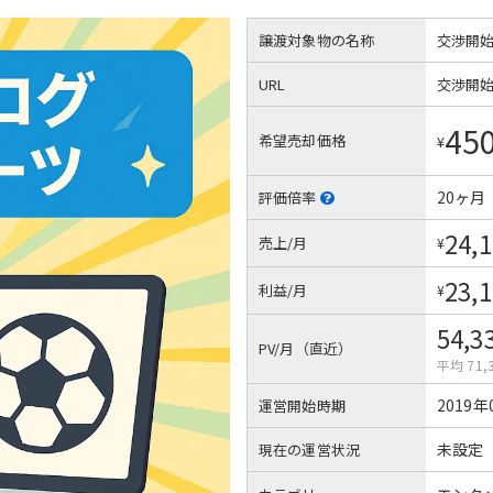
譲渡対象物の名称
交渉開
URL
交渉開
45
希望売却価格
¥
20ヶ月
評価倍率
24,
売上/月
¥
23,
利益/月
¥
54,3
PV/月（直近）
平均 71,
2019年
運営開始時期
未設定
現在の運営状況