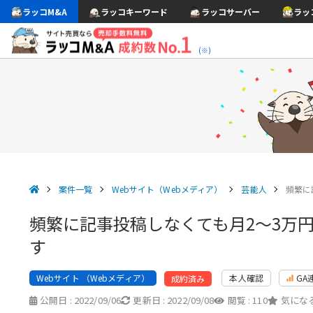
ラッコM&A
ラッコキーワード
ラッコサーバー
ラッ
(※)
案件一覧
Webサイト（Webメディア）
芸能人
頻繁に
頻繁に記事投稿しなくても月2〜3万
す
Webサイト （Webメディア）
本人確認
GA
成約済み
公開日 :
2022/09/06
更新日 :
2022/09/08
閲覧 :
110
気になる