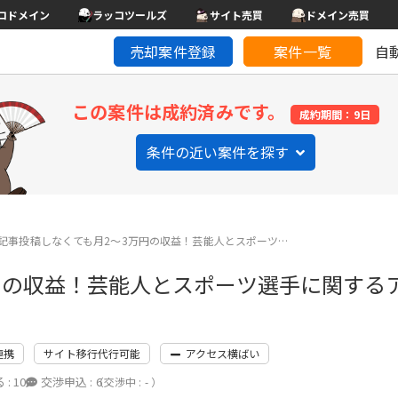
コドメイン
ラッコツールズ
サイト売買
ドメイン売買
売却案件登録
案件一覧
自
この案件は成約済みです。
成約期間：9日
条件の近い案件を探す
記事投稿しなくても月2〜3万円の収益！芸能人とスポーツ…
円の収益！芸能人とスポーツ選手に関する
連携
サイト移行代行可能
アクセス横ばい
 :
10
交渉申込 :
6
（交渉中 : - ）