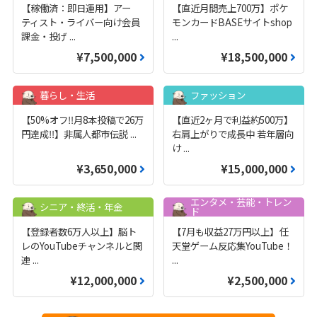
【稼働済：即日運用】アー
【直近月間売上700万】ポケ
ティスト・ライバー向け会員
モンカードBASEサイトshop
課金・投げ
...
...
¥7,500,000
¥18,500,000
暮らし・生活
ファッション
【50%オフ‼️月8本投稿で26万
【直近2ヶ月で利益約500万】
円達成‼️】非属人都市伝説
...
右肩上がりで成長中 若年層向
け
...
¥3,650,000
¥15,000,000
エンタメ・芸能・トレン
シニア・終活・年金
ド
【登録者数6万人以上】脳ト
【7月も収益27万円以上】任
レのYouTubeチャンネルと関
天堂ゲーム反応集YouTube！
連
...
...
¥12,000,000
¥2,500,000