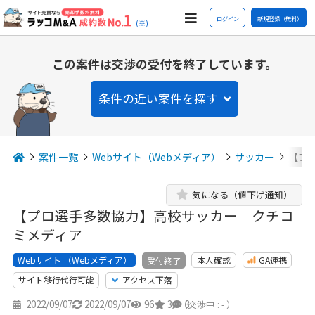
ログイン
新規登録（無料）
(※)
この案件は交渉の受付を終了しています。
条件の近い案件を探す
案件一覧
Webサイト（Webメディア）
サッカー
【プ
気になる（値下げ通知）
【プロ選手多数協力】高校サッカー クチコ
ミメディア
Webサイト （Webメディア）
本人確認
GA連携
受付終了
サイト移行代行可能
アクセス下落
2022/09/07
2022/09/07
96
3
3
（交渉中 : - ）