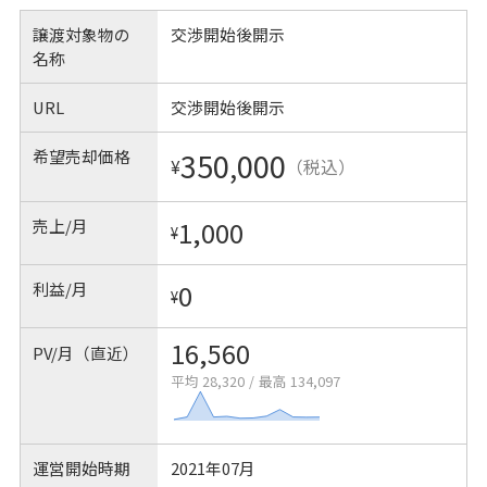
譲渡対象物の
交渉開始後開示
名称
URL
交渉開始後開示
希望売却価格
350,000
¥
（税込）
売上/月
1,000
¥
利益/月
0
¥
16,560
PV/月（直近）
平均 28,320
/
最高 134,097
運営開始時期
2021年07月