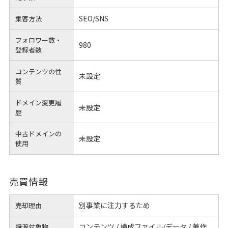
SEO/SNS
集客方法
フォロワー数・
980
登録者数
コンテンツの性
未設定
質
ドメイン変更履
未設定
歴
中古ドメインの
未設定
使用
売買情報
別事業に注力するため
売却理由
コンテンツ / 構成ファイル/データ / 著作
譲渡対象物