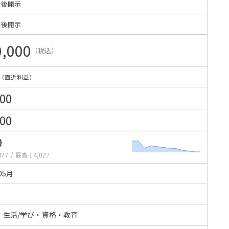
始後開示
始後開示
0,000
（税込）
（直近利益）
000
700
9
477
/
最高 14,027
05月
・生活/学び・資格・教育