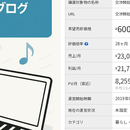
譲渡対象物の名称
交渉開
URL
交渉開
60
希望売却価格
¥
28ヶ月
評価倍率
23,
売上/月
¥
21,
利益/月
¥
8,25
PV/月（直近）
平均 10,
2019年
運営開始時期
未設定
現在の運営状況
暮らし
カテゴリ