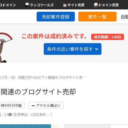
コドメイン
ラッコツールズ
サイト売買
ドメイン売買
売却案件登録
案件一覧
自
この案件は成約済みです。
成約期間：168日
条件の近い案件を探す
2.3万／月）月間1万PVのピアノ関連のブログサイト売…
アノ関連のブログサイト売却
ト移行代行可能
アクセス横ばい
 :
17
交渉申込 :
13
（交渉中 : - ）