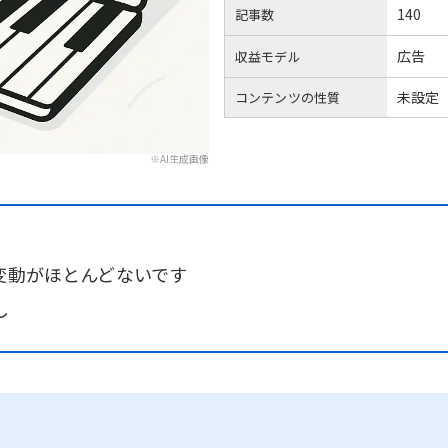
140
記事数
広告
収益モデル
未設定
コンテンツの性質
※AI生成画像
変動がほとんどないです
し