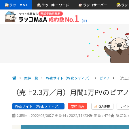
ラッコM&A
ラッコキーワード
ラッコサーバー
ラッ
(※)
案件一覧
Webサイト（Webメディア）
ピアノ
（売上
（売上2.3万／月）月間1万PVのピ
Webサイト （Webメディア）
GA連携
サイ
成約済み
公開日 :
2022/09/06
更新日 :
2022/11/23
閲覧 :
474
気になる