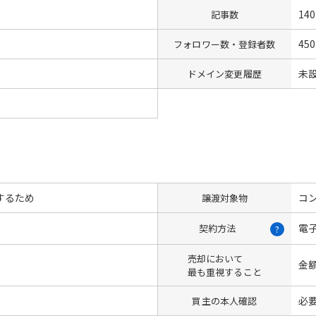
140
記事数
450
フォロワー数・登録者数
未
ドメイン変更履歴
するため
コン
譲渡対象物
電
契約方法
?
売却において
金
最も重視すること
必
買主の本人確認