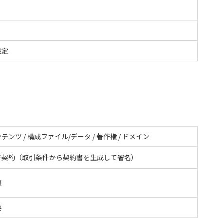
設定
テンツ / 構成ファイル/データ / 著作権 / ドメイン
子契約（取引条件から契約書を生成して署名）
額
要