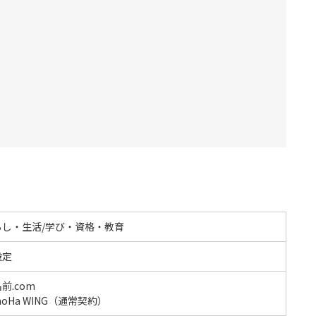
らし・生活/学び・資格・教育
設定
前.com
noHa WING（通常契約）