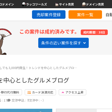
コドメイン
ラッコツールズ
サイト売買
ドメイン売買
売却案件登録
案件一覧
自
この案件は成約済みです。
成約期間：38日
条件の近い案件を探す
しでも3,000円発生！トレンドを中心としたグルメブロ…
ドを中心としたグルメブログ
ト移行代行無料
カード決済対応
アクセス上昇
 :
17
交渉申込 :
7
（交渉中 : - ）