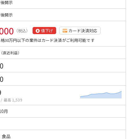
始後開示
始後開示
,000
（税込）
値下げ
カード決済対応
格30万円以下の案件はカード決済がご利用可能です
（直近利益）
0
0
9
/
最高 1,539
10月
・食品