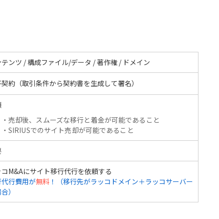
テンツ / 構成ファイル/データ / 著作権 / ドメイン
子契約（取引条件から契約書を生成して署名）
額
・売却後、スムーズな移行と着金が可能であること
・SIRIUSでのサイト売却が可能であること
要
ッコM&Aにサイト移行代行を依頼する
行代行費用が
無料
！（移行先がラッコドメイン＋ラッコサーバー
場合）