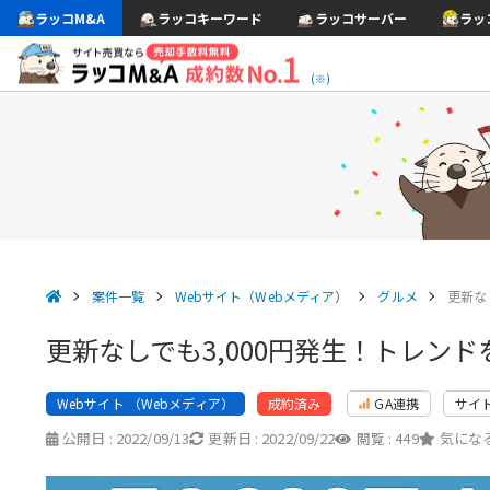
ラッコM&A
ラッコキーワード
ラッコサーバー
ラッ
(※)
案件一覧
Webサイト（Webメディア）
グルメ
更新な
更新なしでも3,000円発生！トレン
Webサイト （Webメディア）
GA連携
サイ
成約済み
公開日 :
2022/09/13
更新日 :
2022/09/22
閲覧 :
449
気になる