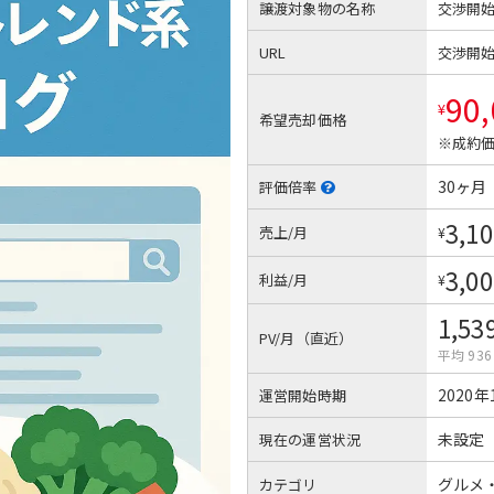
譲渡対象物の名称
交渉開
URL
交渉開
90
¥
希望売却価格
※成約価
30ヶ月
評価倍率
3,10
売上/月
¥
3,00
利益/月
¥
1,53
PV/月（直近）
平均 936
2020年
運営開始時期
未設定
現在の運営状況
グルメ
カテゴリ