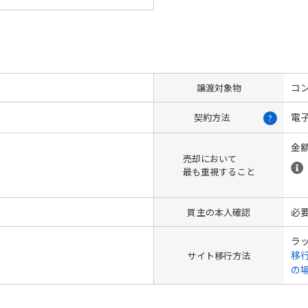
コン
譲渡対象物
電
契約方法
?
金
売却において
最も重視すること
必
買主の本人確認
ラ
移
サイト移行方法
の