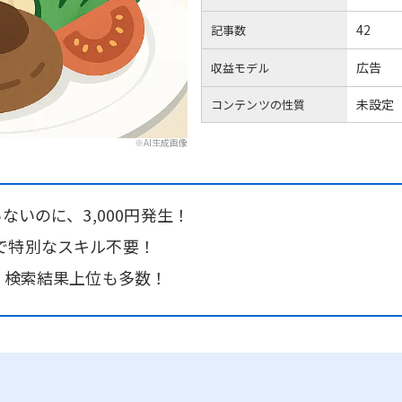
42
記事数
広告
収益モデル
未設定
コンテンツの性質
※AI生成画像
ないのに、3,000円発生！
で特別なスキル不要！
、検索結果上位も多数！