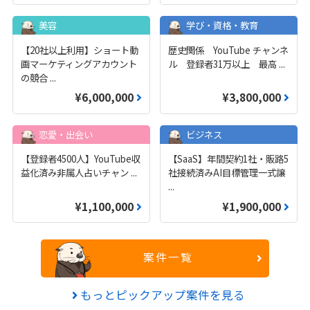
美容
学び・資格・教育
【20社以上利用】ショート動
歴史関係 YouTube チャンネ
画マーケティングアカウント
ル 登録者31万以上 最高
...
の競合
...
¥6,000,000
¥3,800,000
恋愛・出会い
ビジネス
【登録者4500人】YouTube収
【SaaS】年間契約1社・販路5
益化済み非属人占いチャン
...
社接続済みAI目標管理一式譲
...
¥1,100,000
¥1,900,000
案件一覧
もっとピックアップ案件を見る