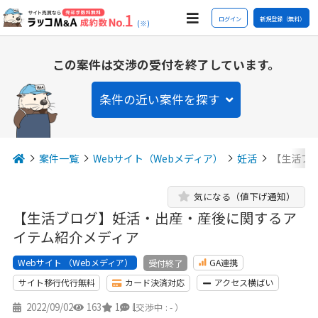
ログイン
新規登録（無料）
(※)
この案件は交渉の受付を終了しています。
条件の近い案件を探す
案件一覧
Webサイト（Webメディア）
妊活
【生活ブ
気になる（値下げ通知）
【生活ブログ】妊活・出産・産後に関するア
イテム紹介メディア
Webサイト （Webメディア）
GA連携
受付終了
サイト移行代行無料
カード決済対応
アクセス横ばい
2022/09/02
163
1
1
（交渉中 : - ）