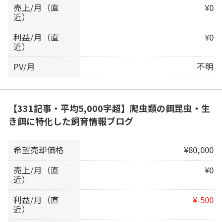
売上/月（直
¥0
近）
利益/月（直
¥0
近）
PV/月
不明
【331記事・平均5,000字超】爬虫類の餌昆虫・生
き餌に特化した飼育情報ブログ
希望売却価格
¥80,000
売上/月（直
¥0
近）
利益/月（直
¥-500
近）