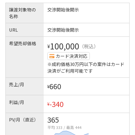
譲渡対象物の
交渉開始後開示
名称
URL
交渉開始後開示
希望売却価格
100,000
¥
（税込）
カード決済対応
※成約価格30万円以下の案件はカード
決済がご利用可能です
売上/月
660
¥
利益/月
-340
¥
365
PV/月（直近）
平均 333
/
最高 444