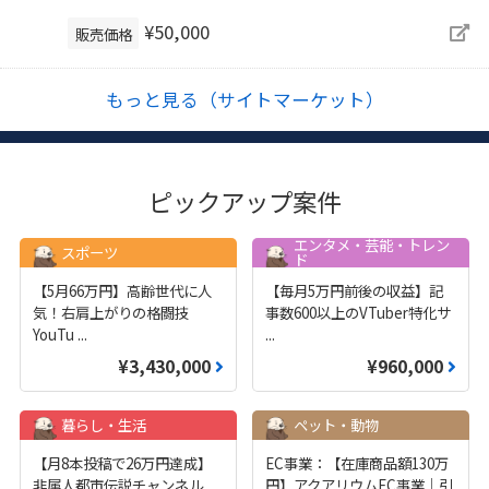
¥50,000
販売価格
もっと見る（サイトマーケット）
ピックアップ案件
エンタメ・芸能・トレン
スポーツ
ド
【5月66万円】高齢世代に人
【毎月5万円前後の収益】記
気！右肩上がりの格闘技
事数600以上のVTuber特化サ
YouTu
...
...
¥3,430,000
¥960,000
暮らし・生活
ペット・動物
【月8本投稿で26万円達成】
EC事業：【在庫商品額130万
非属人都市伝説チャンネル
円】アクアリウムEC事業｜引