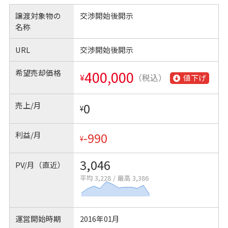
譲渡対象物の
交渉開始後開示
名称
URL
交渉開始後開示
希望売却価格
400,000
¥
（税込）
値下げ
売上/月
0
¥
利益/月
-990
¥
3,046
PV/月（直近）
平均 3,228
/
最高 3,386
運営開始時期
2016年01月