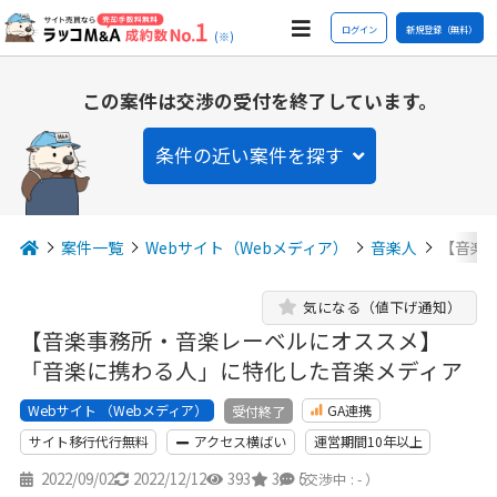
ログイン
新規登録（無料）
(※)
この案件は交渉の受付を終了しています。
条件の近い案件を探す
案件一覧
Webサイト（Webメディア）
音楽人
【音楽
気になる（値下げ通知）
【音楽事務所・音楽レーベルにオススメ】
「音楽に携わる人」に特化した音楽メディア
Webサイト （Webメディア）
GA連携
受付終了
サイト移行代行無料
アクセス横ばい
運営期間10年以上
2022/09/02
2022/12/12
393
3
5
（交渉中 : - ）