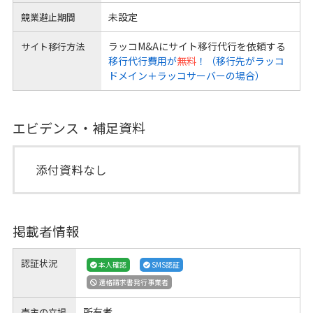
未設定
競業避止期間
ラッコM&Aにサイト移行代行を依頼する
サイト移行方法
移行代行費用が
無料
！（移行先がラッコ
ドメイン＋ラッコサーバーの場合）
エビデンス・補足資料
添付資料なし
掲載者情報
認証状況
本人確認
SMS認証
適格請求書発行事業者
所有者
売主の立場