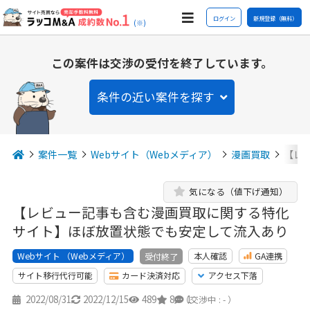
ログイン
新規登録（無料）
(※)
この案件は交渉の受付を終了しています。
条件の近い案件を探す
案件一覧
Webサイト（Webメディア）
漫画買取
【レ
気になる（値下げ通知）
【レビュー記事も含む漫画買取に関する特化
サイト】ほぼ放置状態でも安定して流入あり
Webサイト （Webメディア）
本人確認
GA連携
受付終了
サイト移行代行可能
カード決済対応
アクセス下落
2022/08/31
2022/12/15
489
8
1
（交渉中 : - ）