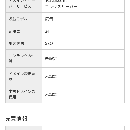
お名前.com
ドメイン・サー
バーサービス
エックスサーバー
広告
収益モデル
24
記事数
SEO
集客方法
コンテンツの性
未設定
質
ドメイン変更履
未設定
歴
中古ドメインの
未設定
使用
売買情報