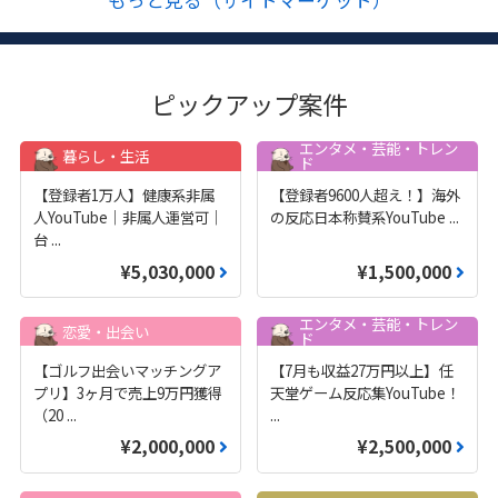
もっと見る（サイトマーケット）
ピックアップ案件
エンタメ・芸能・トレン
暮らし・生活
ド
【登録者1万人】健康系非属
【登録者9600人超え！】海外
人YouTube｜非属人運営可｜
の反応日本称賛系YouTube
...
台
...
¥5,030,000
¥1,500,000
エンタメ・芸能・トレン
恋愛・出会い
ド
【ゴルフ出会いマッチングア
【7月も収益27万円以上】任
プリ】3ヶ月で売上9万円獲得
天堂ゲーム反応集YouTube！
（20
...
...
¥2,000,000
¥2,500,000