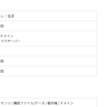
らし・生活
設定
2ドメイン
ックスサーバー
設定
設定
テンツ / 構成ファイル/データ / 著作権 / ドメイン