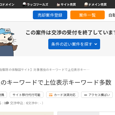
コドメイン
ラッコツールズ
サイト売買
ドメイン売買
売却案件登録
案件一覧
自
この案件は交渉の受付を終了していま
条件の近い案件を探す
虫駆除の体験談サイト】対象害虫のキーワードで上位表示キー…
虫のキーワードで上位表示キーワード多数
連携
サイト移行代行可能
カード決済対応
アクセス横ばい
 :
8
交渉申込 :
6
（交渉中 : - ）