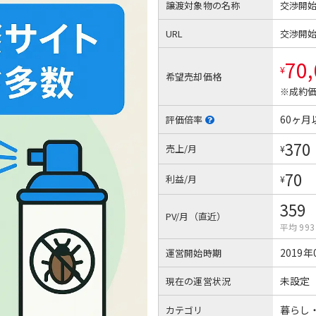
譲渡対象物の名称
交渉開
URL
交渉開
70
¥
希望売却価格
※成約価
60ヶ月
評価倍率
370
売上/月
¥
70
利益/月
¥
359
PV/月（直近）
平均 993
2019年
運営開始時期
未設定
現在の運営状況
暮らし
カテゴリ