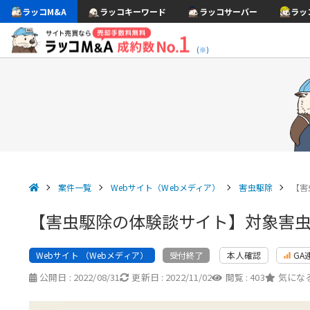
ラッコM&A
ラッコキーワード
ラッコサーバー
ラッ
(※)
案件一覧
Webサイト（Webメディア）
害虫駆除
【害
【害虫駆除の体験談サイト】対象害
Webサイト （Webメディア）
本人確認
GA
受付終了
公開日 :
2022/08/31
更新日 :
2022/11/02
閲覧 :
403
気になる