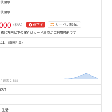
始後開示
始後開示
,000
（税込）
値下げ
カード決済対応
格30万円以下の案件はカード決済がご利用可能です
以上
（直近利益）
/
最高 2,388
02月
・生活