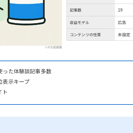
19
記事数
広告
収益モデル
未設定
コンテンツの性質
※AI生成画像
使った体験談記事多数
位表示キープ
イト