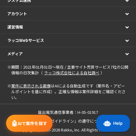
システム連携
アカウント
運営情報
ラッコWebサービス
メディア
※期間：2021年01月01日～現在 / 主要サイト売買サービス7社の公開
情報の日次集計（
ラッコ株式会社による自社調べ
）
※
案件に表示される画像
はAIによる自動生成です（案件名・アピー
ルポイントを基に作成）。正確な情報は案件詳細をご確認くださ
い。
届出電気通信事業者：H-05-01917
「中小M&Aガイドライン」の遵守について
🤖
AIで案件を探す
Copyright(c) 2020-2026
Rakko, Inc.
All Rights Reserved.