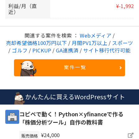
利益/月（直
¥-1,992
近）
関連する案件を検索 ：
Webメディア
/
売却希望価格100万円以下
/
月間PV1万以上
/
スポーツ
/
ゴルフ
/
PICKUP
/
GA連携済
/
サイト移行代行可能
案件一覧
かんたんに買えるWordPressサイト
コピペで動く！Python×yfinanceで作る
「株価分析ツール」自作の教科書
¥24,000
販売価格