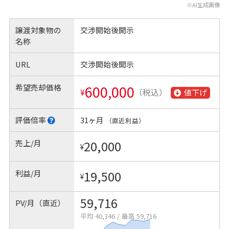
※AI生成画像
譲渡対象物の
交渉開始後開示
名称
URL
交渉開始後開示
希望売却価格
600,000
¥
（税込）
値下げ
評価倍率
31ヶ月
（直近利益）
売上/月
20,000
¥
利益/月
19,500
¥
59,716
PV/月（直近）
平均 40,346
/
最高 59,716