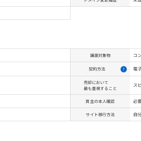
コン
譲渡対象物
電
契約方法
?
売却において
ス
最も重視すること
必
買主の本人確認
自
サイト移行方法