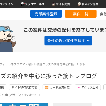
コドメイン
ラッコツールズ
サイト売買
ドメイン売買
売却案件登録
案件一覧
自
この案件は交渉の受付を終了していま
条件の近い案件を探す
フィットネスウエア・宅トレ関連グッズの紹介を中心に扱った筋ト…
ッズの紹介を中心に扱った筋トレブログ
連携
サイト移行代行可能
カード決済対応
アクセス上昇
 :
9
交渉申込 :
9
（交渉中 : - ）