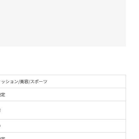
ァッション/美容/スポーツ
設定
告
O
設定