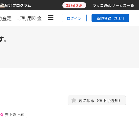
紹介プログラム
35万ID 🎉
ラッコWebサービス一覧
動査定
ご利用料金
ログイン
新規登録（無料）
す。
気になる（値下げ通知）
売上急上昇