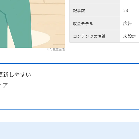
23
記事数
広告
収益モデル
未設定
コンテンツの性質
※AI生成画像
更新しやすい
ィア