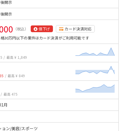
始後開示
始後開示
,000
（税込）
値下げ
カード決済対応
格30万円以下の案件はカード決済がご利用可能です
65
/
最高 ¥ 1,849
7
35
/
最高 ¥ 849
/
最高 475
01月
ション/美容/スポーツ