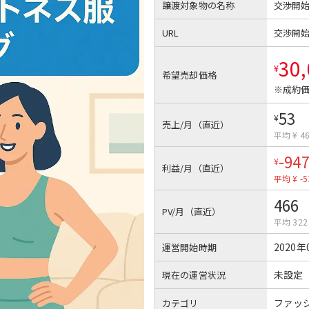
譲渡対象物の名称
交渉開
URL
交渉開
30
¥
希望売却価格
※成約価
53
¥
売上/月（直近）
平均 ¥ 4
-94
¥
利益/月（直近）
平均 ¥ -5
466
PV/月（直近）
平均 322
2020年
運営開始時期
未設定
現在の運営状況
ファッ
カテゴリ