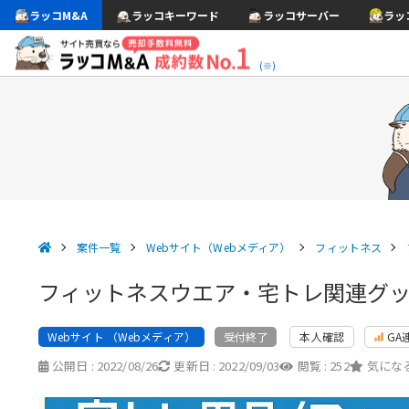
ラッコM&A
ラッコキーワード
ラッコサーバー
ラッ
(※)
案件一覧
Webサイト（Webメディア）
フィットネス
フィットネスウエア・宅トレ関連グ
Webサイト （Webメディア）
本人確認
GA
受付終了
公開日 :
2022/08/26
更新日 :
2022/09/03
閲覧 :
252
気になる