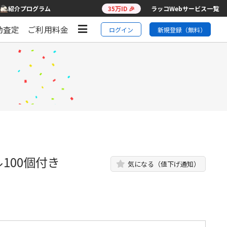
紹介プログラム
35万ID 🎉
ラッコWebサービス一覧
動査定
ご利用料金
ログイン
新規登録（無料）
100個付き
気になる（値下げ通知）