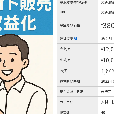
譲渡対象物の名称
交渉開
URL
交渉開
38
希望売却価格
¥
36ヶ月
評価倍率
12,
売上/月
¥
10,
利益/月
¥
1,64
PV/月
2022年
運営開始時期
未設定
現在の運営状況
人材・
カテゴリ
40
記事数