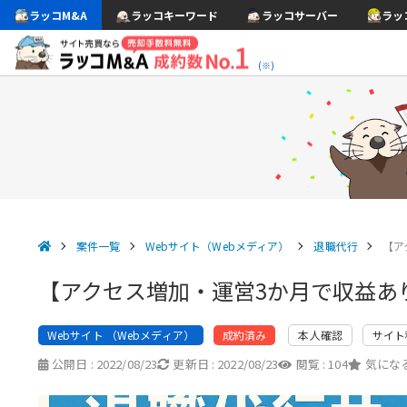
ラッコM&A
ラッコキーワード
ラッコサーバー
ラッ
(※)
案件一覧
Webサイト（Webメディア）
退職代行
【ア
【アクセス増加・運営3か月で収益あ
Webサイト （Webメディア）
本人確認
サイト
成約済み
公開日 :
2022/08/23
更新日 :
2022/08/23
閲覧 :
104
気になる