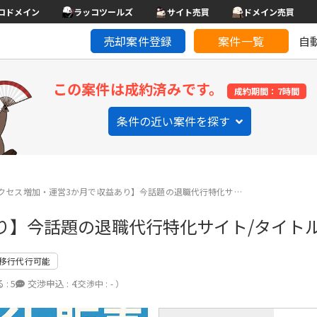
コドメイン
ラッコツールズ
サイト売買
ドメイン売買
売却案件登録
案件一覧
自
この案件は成約済みです。
成約期間：7時間
条件の近い案件を探す
クセス増加・運営3か月で収益あり】今話題の退職代行特化サ…
り】今話題の退職代行特化サイト/タイトル
移行代行可能
 :
5
交渉申込 :
4
（交渉中 : - ）