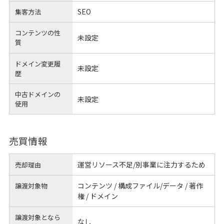
SEO
集客方法
コンテンツの性
未設定
質
ドメイン変更履
未設定
歴
中古ドメインの
未設定
使用
売買情報
運営リソース不足/別事業に注力するため
売却理由
コンテンツ / 構成ファイル/データ / 著作
譲渡対象物
権 / ドメイン
譲渡対象となら
なし