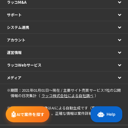
ラッコM&A
サポート
システム連携
アカウント
運営情報
ラッコWebサービス
メディア
※期間：2021年01月01日～現在 / 主要サイト売買サービス7社の公開
情報の日次集計（
ラッコ株式会社による自社調べ
）
※
案件に表示される画像
はAIによる自動生成です（案件名・アピー
🤖
ルポイントを基に作成）。正確な情報は案件詳細をご確認くださ
AIで案件を探す
い。