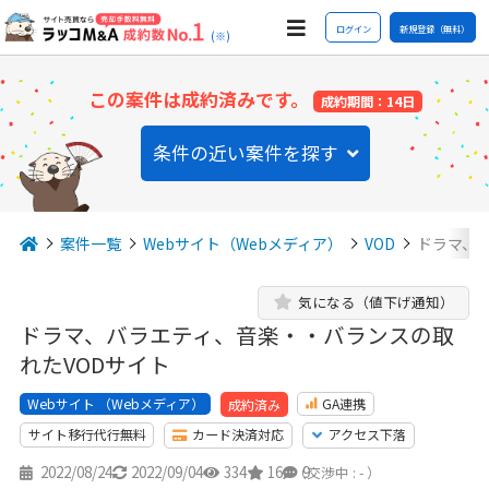
ログイン
新規登録（無料）
(※)
この案件は成約済みです。
成約期間：14日
条件の近い案件を探す
案件一覧
Webサイト（Webメディア）
VOD
ドラマ、
気になる（値下げ通知）
ドラマ、バラエティ、音楽・・バランスの取
れたVODサイト
Webサイト （Webメディア）
GA連携
成約済み
サイト移行代行無料
カード決済対応
アクセス下落
2022/08/24
2022/09/04
334
16
9
（交渉中 : - ）