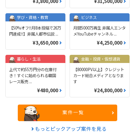
¥3,800,000
¥31,500,000
学び・資格・教育
ビジネス
【50%オフ‼️月8本投稿で26万
月間5000万再生 非属人エンタ
円達成‼️】非属人都市伝説
...
メYouTubeチャンネル
...
¥3,650,000
¥4,250,000
暮らし・生活
金融・投資・仮想通貨
上代で約55万円分の在庫付
【80000PV以上】クレジット
き！すぐに始められる韓国
カード総合メディアとなりま
レース販売
...
す
¥480,000
¥24,800,000
案件一覧
もっとピックアップ案件を見る