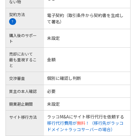
ない物
契約方法
電子契約（取引条件から契約書を生成し
て署名）
?
購入後のサポー
未設定
ト
売却において
金額
最も重視するこ
と
個別に確認し判断
交渉審査
必要
買主の本人確認
未設定
競業避止期間
ラッコM&Aにサイト移行代行を依頼する
サイト移行方法
移行代行費用が
無料
！（移行先がラッコ
ドメイン＋ラッコサーバーの場合）