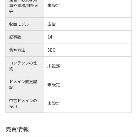
未設定
識や
資格/許認可
等
広告
収益モデル
14
記事数
SEO
集客方法
コンテンツの性
未設定
質
ドメイン変更履
未設定
歴
中古ドメインの
未設定
使用
売買情報