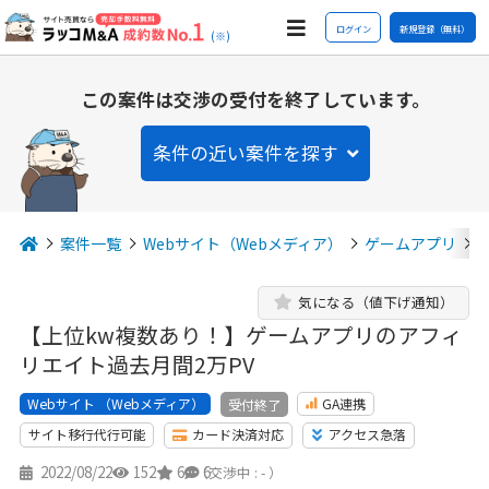
ログイン
新規登録（無料）
(※)
この案件は交渉の受付を終了しています。
条件の近い案件を探す
案件一覧
Webサイト（Webメディア）
ゲームアプリ
気になる（値下げ通知）
【上位kw複数あり！】ゲームアプリのアフィ
リエイト過去月間2万PV
Webサイト （Webメディア）
GA連携
受付終了
サイト移行代行可能
カード決済対応
アクセス急落
2022/08/22
152
6
6
（交渉中 : - ）