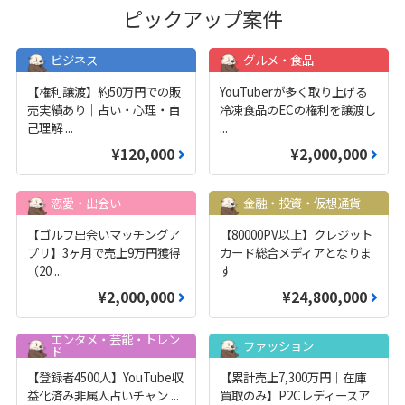
ピックアップ案件
ビジネス
グルメ・食品
【権利譲渡】約50万円での販
YouTuberが多く取り上げる
売実績あり｜占い・心理・自
冷凍食品のECの権利を譲渡し
己理解
...
...
¥120,000
¥2,000,000
恋愛・出会い
金融・投資・仮想通貨
【ゴルフ出会いマッチングア
【80000PV以上】クレジット
プリ】3ヶ月で売上9万円獲得
カード総合メディアとなりま
（20
...
す
¥2,000,000
¥24,800,000
エンタメ・芸能・トレン
ファッション
ド
【登録者4500人】YouTube収
【累計売上7,300万円｜在庫
益化済み非属人占いチャン
...
買取のみ】P2Cレディースア