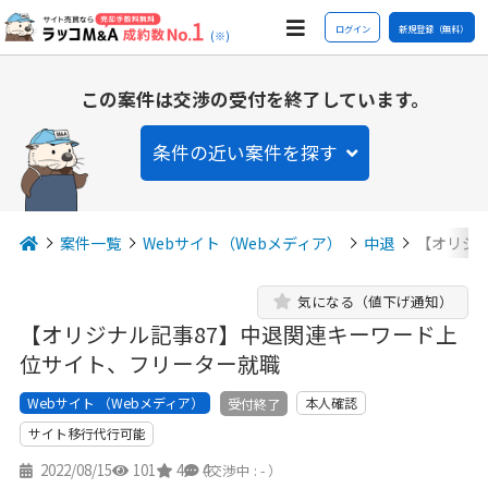
ログイン
新規登録（無料）
(※)
この案件は交渉の受付を終了しています。
条件の近い案件を探す
案件一覧
Webサイト（Webメディア）
中退
【オリジ
気になる（値下げ通知）
【オリジナル記事87】中退関連キーワード上
位サイト、フリーター就職
Webサイト （Webメディア）
本人確認
受付終了
サイト移行代行可能
2022/08/15
101
4
4
（交渉中 : - ）