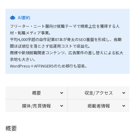
AI要約
フリーター・ニート層向け就職テーマで検索上位を獲得する人
材・転職メディア事業。
平均4,000字超の自作記事87本が骨太のSEO基盤を形成し、長期
間ほぼ順位を落とさず低運用コストで収益化。
商標や新規就職関連コンテンツ、広告案件の差し替えによる拡大
余地も大きい。
WordPress＋AFFINGER5のため移行も容易。
概要
収支/アクセス
媒体/売買情報
掲載者情報
概要