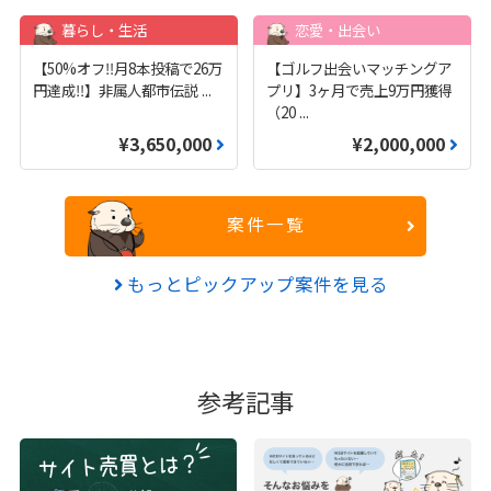
暮らし・生活
恋愛・出会い
【50%オフ‼️月8本投稿で26万
【ゴルフ出会いマッチングア
円達成‼️】非属人都市伝説
...
プリ】3ヶ月で売上9万円獲得
（20
...
¥3,650,000
¥2,000,000
案件一覧
もっとピックアップ案件を見る
参考記事