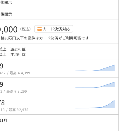
始後開示
始後開示
0,000
（税込）
カード決済対応
格30万円以下の案件はカード決済がご利用可能です
以上
（直近利益）
以上
（平均利益）
9
462
/
最高 ¥ 4,399
9
62
/
最高 ¥ 3,299
78
313
/
最高 92,978
01月