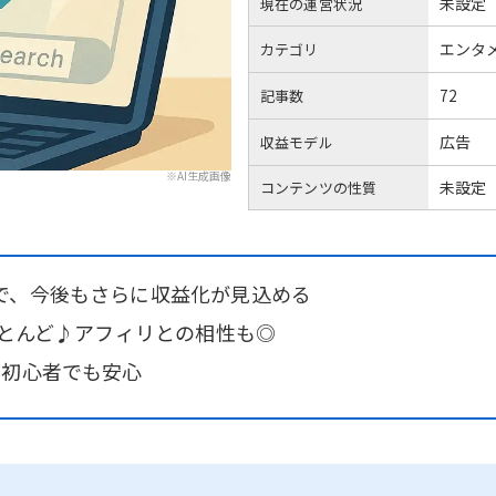
未設定
現在の運営状況
エンタ
カテゴリ
72
記事数
広告
収益モデル
※AI生成画像
未設定
コンテンツの性質
で、今後もさらに収益化が見込める
ほとんど♪アフィリとの相性も◎
ら初心者でも安心