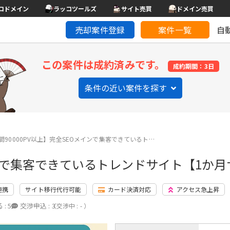
コドメイン
ラッコツールズ
サイト売買
ドメイン売買
売却案件登録
案件一覧
自
この案件は成約済みです。
成約期間：3日
条件の近い案件を探す
間90000PV以上】完全SEOメインで集客できているト…
メインで集客できているトレンドサイト【1か
連携
サイト移行代行可能
カード決済対応
アクセス急上昇
 :
5
交渉申込 :
3
（交渉中 : - ）