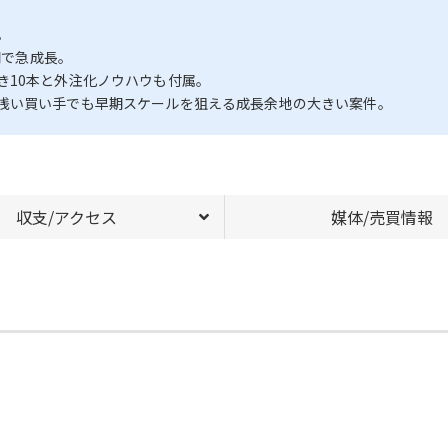
。
間で急成長。
き10本と外注化ノウハウも付属。
浅い買い手でも早期スケールを狙える成長余地の大きい案件。
収支/アクセス
媒体/売買情報