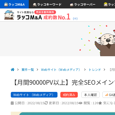
ラッコM&A
ラッコキーワード
ラッコサーバー
ラッ
(※)
案件一覧
Webサイト（Webメディア）
トレンド
【月
【月間90000PV以上】完全SEO
Webサイト （Webメディア）
本人確認
GA
成約済み
公開日 :
2022/08/15
更新日 :
2022/08/15
閲覧 :
126
気になる