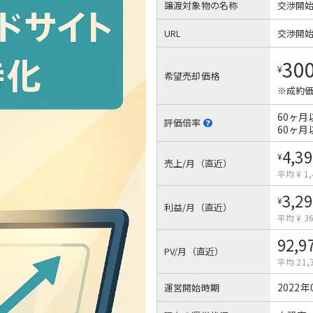
譲渡対象物の名称
交渉開
URL
交渉開
30
¥
希望売却価格
※成約価
60ヶ月
評価倍率
60ヶ月
4,39
¥
売上/月（直近）
平均 ¥ 1,
3,29
¥
利益/月（直近）
平均 ¥ 3
92,9
PV/月（直近）
平均 21,
2022年
運営開始時期