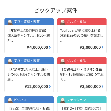
ピックアップ案件
学び・資格・教育
グルメ・食品
【年間売上435万円超実績】
YouTuberが多く取り上げる
偉人系チャンネル月収20～30
冷凍食品のECの権利を譲渡し
万
...
...
¥4,000,000
¥2,000,000
学び・資格・教育
グルメ・食品
【登録者数6万人以上】脳ト
【登録者11万・ミリオン動画
レのYouTubeチャンネルと関
8本・TV番組使用実績】5年近
連
...
く
...
¥12,000,000
¥3,500,000
ビジネス
ファッション
【SaaS】年間契約1社・販路5
【直近2ヶ月で利益約500万】