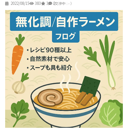
2022/08/15
383
3
2
（交渉中 : - ）