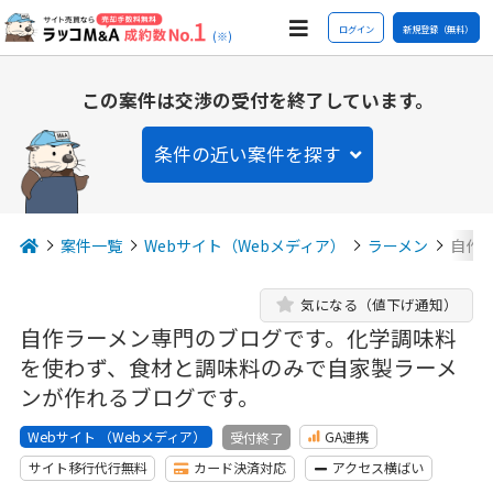
ログイン
新規登録（無料）
(※)
この案件は交渉の受付を終了しています。
条件の近い案件を探す
案件一覧
Webサイト（Webメディア）
ラーメン
自作
気になる（値下げ通知）
自作ラーメン専門のブログです。化学調味料
を使わず、食材と調味料のみで自家製ラーメ
ンが作れるブログです。
Webサイト （Webメディア）
GA連携
受付終了
サイト移行代行無料
カード決済対応
アクセス横ばい