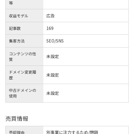
等
広告
収益モデル
169
記事数
SEO/SNS
集客方法
コンテンツの性
未設定
質
ドメイン変更履
未設定
歴
中古ドメインの
未設定
使用
売買情報
別事業に注力するため/閉鎖
売却理由