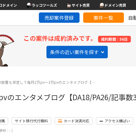
コドメイン
ラッコツールズ
サイト売買
ドメイン売買
売却案件登録
案件一覧
自
この案件は成約済みです。
成約期間：56日
条件の近い案件を探す
年放置も安定して毎月2万pv〜3万pvのエンタメブログ【…
のエンタメブログ【DA18/PA26/記事数3
連携
サイト移行代行無料
カード決済対応
アクセス横ばい
中 : - ）