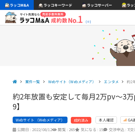
ラッコM&A
ラッコキーワード
ラッコサーバー
ラッ
(※)
案件一覧
Webサイト（Webメディア）
エンタメ
約2
約2年放置も安定して毎月2万pv〜3万pv
9】
Webサイト （Webメディア）
本人確認
GA
成約済み
公開日 :
2022/08/12
閲覧 :
265
気になる :
15
交渉申込 :
7
（交渉