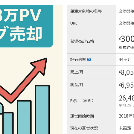
譲渡対象物の名称
交渉開
URL
交渉開
30
¥
希望売却価格
※成約価
44ヶ月
評価倍率
8,05
売上/月
¥
6,95
利益/月
¥
26,4
PV/月（直近）
平均 28,
2018年
運営開始時期
未設定
現在の運営状況