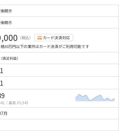
始後開示
始後開示
0,000
（税込）
カード決済対応
格30万円以下の案件はカード決済がご利用可能です
（直近利益）
1
1
89
041
/
最高 35,945
07月