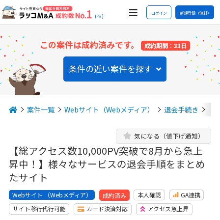
ログイン
新規登録（無料）
(※)
この案件は成約済みです。
成約期間：33日
条件の近い案件を探す
案件一覧
Webサイト（Webメディア）
退会手続き
【
気になる（値下げ通知）
【総アクセス数10,000PV突破で8月から急上
昇中！】様々なサービスの退会手順をまとめ
たサイト
Webサイト （Webメディア）
本人確認
GA連携
成約済み
サイト移行代行可能
カード決済対応
アクセス急上昇