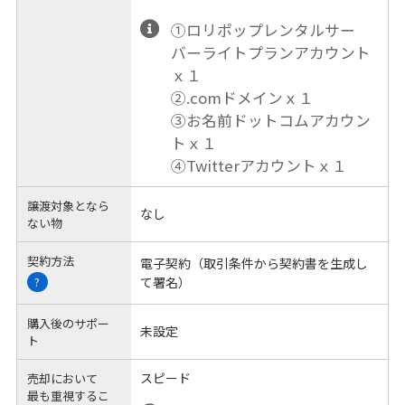
①ロリポップレンタルサー
バーライトプランアカウント
ｘ１
②.comドメインｘ１
③お名前ドットコムアカウン
トｘ１
④Twitterアカウントｘ１
譲渡対象となら
なし
ない物
契約方法
電子契約（取引条件から契約書を生成し
て署名）
?
購入後のサポー
未設定
ト
スピード
売却において
最も重視するこ