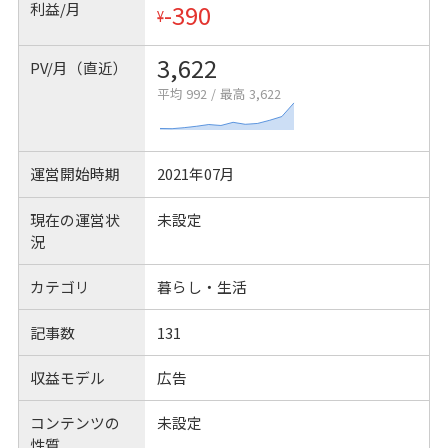
利益/月
-390
¥
3,622
PV/月（直近）
平均 992
/
最高 3,622
運営開始時期
2021年07月
現在の運営状
未設定
況
カテゴリ
暮らし・生活
記事数
131
収益モデル
広告
コンテンツの
未設定
性質