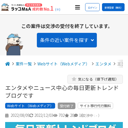
ログイン
新規登録（無料）
(※)
この案件は交渉の受付を終了しています。
条件の近い案件を探す
案件一覧
Webサイト（Webメディア）
エンタメ
エン
気になる（値下げ通知）
エンタメやニュース中心の毎日更新トレンド
ブログです
Webサイト （Webメディア）
サイト移行代行無料
受付終了
2022/08/09
2022/12/03
702
20
16
（交渉中 : - ）