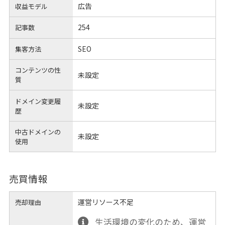
広告
収益モデル
254
記事数
SEO
集客方法
コンテンツの性
未設定
質
ドメイン変更履
未設定
歴
中古ドメインの
未設定
使用
売買情報
運営リソース不足
売却理由
生活環境の変化のため、運営