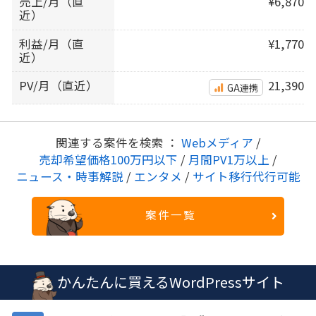
売上/月（直
¥6,870
近）
利益/月（直
¥1,770
近）
PV/月（直近）
21,390
GA連携
関連する案件を検索 ：
Webメディア
/
売却希望価格100万円以下
/
月間PV1万以上
/
ニュース・時事解説
/
エンタメ
/
サイト移行代行可能
案件一覧
かんたんに買えるWordPressサイト