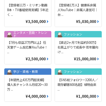
【登録者11万・ミリオン動画
【登録者1万人】健康系非属
8本・TV番組使用実績】5年近
人YouTube｜非属人運営可｜
く
...
台
...
¥3,500,000
¥5,030,000
エンタメ・芸能・トレン
ファッション
ド
【7月も収益27万円以上】任
【直近2ヶ月で利益約500万】
天堂ゲーム反応集YouTube！
右肩上がりで成長中 若年層向
...
け
...
¥2,500,000
¥15,000,000
学び・資格・教育
ファッション
【年間売上435万円超実績】
【SNS総フォロワー3200人／
偉人系チャンネル月収20～30
既存顧客600名超】植物由来
万
...
...
¥4,000,000
¥1,000,000