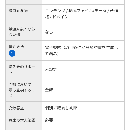
コンテンツ / 構成ファイル/データ / 著作
譲渡対象物
権 / ドメイン
譲渡対象となら
なし
ない物
契約方法
電子契約（取引条件から契約書を生成し
て署名）
?
購入後のサポー
未設定
ト
売却において
金額
最も重視するこ
と
個別に確認し判断
交渉審査
必要
買主の本人確認