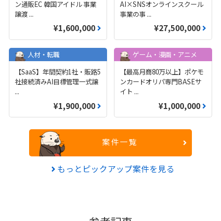
ン通販EC 韓国アイドル 事業
AI×SNSオンラインスクール
譲渡
...
事業の事
...
¥1,600,000
¥27,500,000
人材・転職
ゲーム・漫画・アニメ
【SaaS】年間契約1社・販路5
【最高月商80万以上】ポケモ
社接続済みAI目標管理一式譲
ンカードオリパ専門BASEサ
...
イト
...
¥1,900,000
¥1,000,000
案件一覧
もっとピックアップ案件を見る