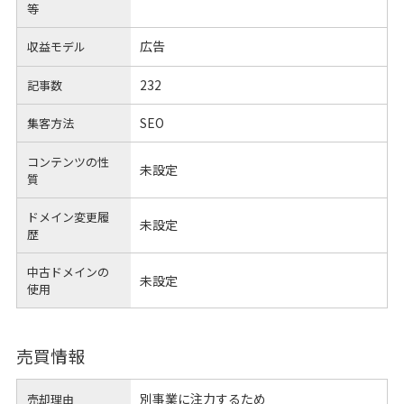
等
広告
収益モデル
232
記事数
SEO
集客方法
コンテンツの性
未設定
質
ドメイン変更履
未設定
歴
中古ドメインの
未設定
使用
売買情報
別事業に注力するため
売却理由