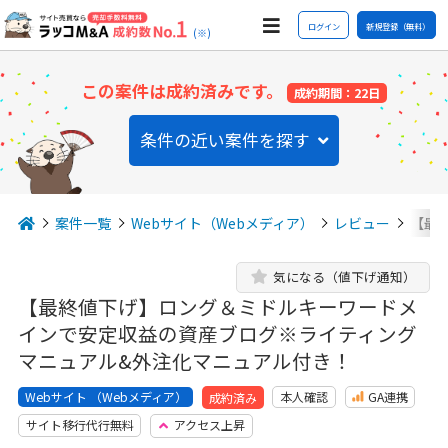
ログイン
新規登録（無料）
(※)
この案件は成約済みです。
成約期間：22日
条件の近い案件を探す
案件一覧
Webサイト（Webメディア）
レビュー
【最
気になる（値下げ通知）
【最終値下げ】ロング＆ミドルキーワードメ
インで安定収益の資産ブログ※ライティング
マニュアル&外注化マニュアル付き！
Webサイト （Webメディア）
本人確認
GA連携
成約済み
サイト移行代行無料
アクセス上昇