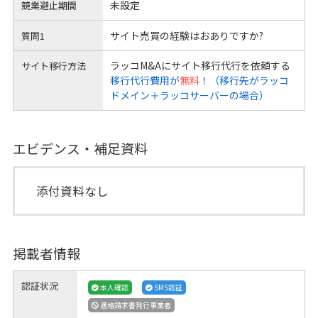
未設定
競業避止期間
サイト売買の経験はおありですか?
質問1
ラッコM&Aにサイト移行代行を依頼する
サイト移行方法
移行代行費用が
無料
！（移行先がラッコ
ドメイン＋ラッコサーバーの場合）
エビデンス・補足資料
添付資料なし
掲載者情報
認証状況
本人確認
SMS認証
適格請求書発行事業者