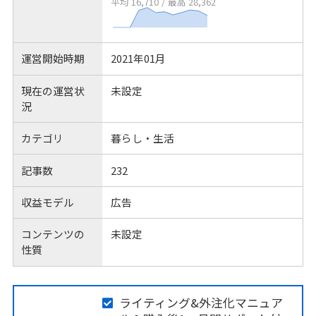
平均 16,710
/
最高 28,362
運営開始時期
2021年01月
現在の運営状
未設定
況
カテゴリ
暮らし・生活
記事数
232
収益モデル
広告
コンテンツの
未設定
性質
ライティング&外注化マニュア