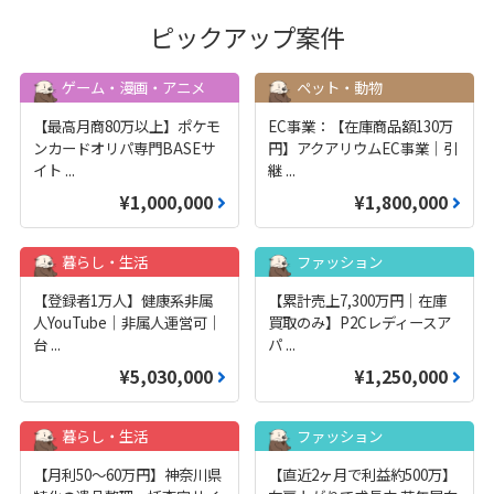
ピックアップ案件
ゲーム・漫画・アニメ
ペット・動物
【最高月商80万以上】ポケモ
EC事業：【在庫商品額130万
ンカードオリパ専門BASEサ
円】アクアリウムEC事業｜引
イト
...
継
...
¥1,000,000
¥1,800,000
暮らし・生活
ファッション
【登録者1万人】健康系非属
【累計売上7,300万円｜在庫
人YouTube｜非属人運営可｜
買取のみ】P2Cレディースア
台
...
パ
...
¥5,030,000
¥1,250,000
暮らし・生活
ファッション
【月利50〜60万円】神奈川県
【直近2ヶ月で利益約500万】