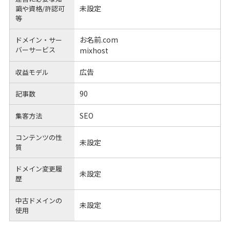
未設定
識や
資格/許認可
等
お名前.com
ドメイン・サー
バーサービス
mixhost
広告
収益モデル
90
記事数
SEO
集客方法
コンテンツの性
未設定
質
ドメイン変更履
未設定
歴
中古ドメインの
未設定
使用