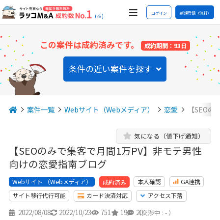
ログイン
新規登録（無料）
(※)
この案件は成約済みです。
成約期間：93日
条件の近い案件を探す
案件一覧
Webサイト（Webメディア）
恋愛
【SEOの
気になる（値下げ通知）
【SEOのみで集客で月間1万PV】非モテ男性
向けの恋愛指南ブログ
Webサイト （Webメディア）
本人確認
GA連携
成約済み
サイト移行代行可能
カード決済対応
アクセス下落
2022/08/08
2022/10/23
751
19
20
（交渉中 : - ）