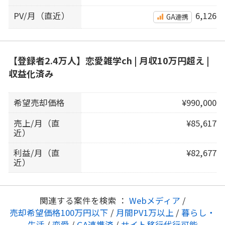
PV/月（直近）
6,126
GA連携
【登録者2.4万人】恋愛雑学ch | 月収10万円超え |
収益化済み
希望売却価格
¥990,000
売上/月（直
¥85,617
近）
利益/月（直
¥82,677
近）
関連する案件を検索 ：
Webメディア
/
売却希望価格100万円以下
/
月間PV1万以上
/
暮らし・
生活
/
恋愛
/
GA連携済
/
サイト移行代行可能