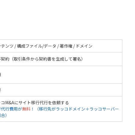
テンツ / 構成ファイル/データ / 著作権 / ドメイン
子契約（取引条件から契約書を生成して署名）
額
要
ッコM&Aにサイト移行代行を依頼する
行代行費用が
無料
！（移行先がラッコドメイン＋ラッコサーバー
場合）