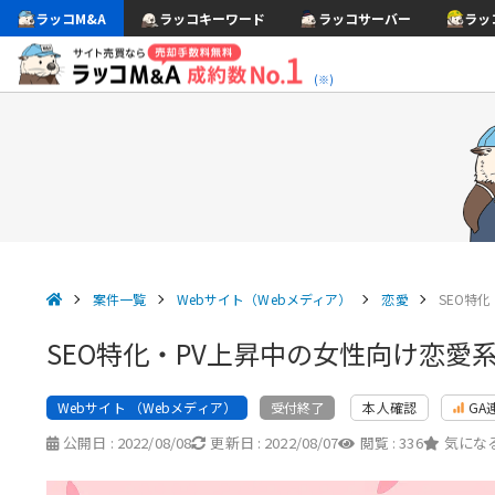
ラッコM&A
ラッコキーワード
ラッコサーバー
ラッ
(※)
案件一覧
Webサイト（Webメディア）
恋愛
SEO特
SEO特化・PV上昇中の女性向け恋愛系
Webサイト （Webメディア）
本人確認
GA
受付終了
公開日 :
2022/08/08
更新日 :
2022/08/07
閲覧 :
336
気になる