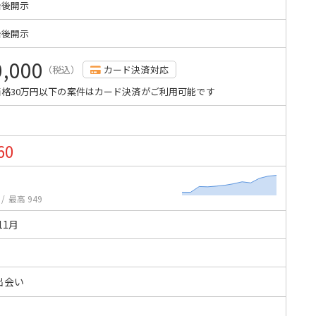
始後開示
始後開示
0,000
（税込）
カード決済対応
格30万円以下の案件はカード決済がご利用可能です
60
/
最高 949
11月
出会い