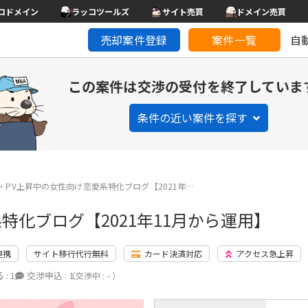
コドメイン
ラッコツールズ
サイト売買
ドメイン売買
売却案件登録
案件一覧
自
この案件は交渉の受付を終了していま
条件の近い案件を探す
化・PV上昇中の女性向け恋愛系特化ブログ【2021年…
特化ブログ【2021年11月から運用】
連携
サイト移行代行無料
カード決済対応
アクセス急上昇
 :
1
交渉申込 :
1
（交渉中 : - ）