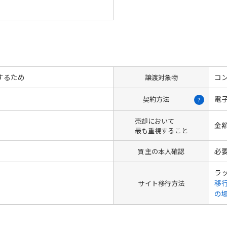
するため
コン
譲渡対象物
電
契約方法
?
売却において
金
最も重視すること
必
買主の本人確認
ラ
移
サイト移行方法
の