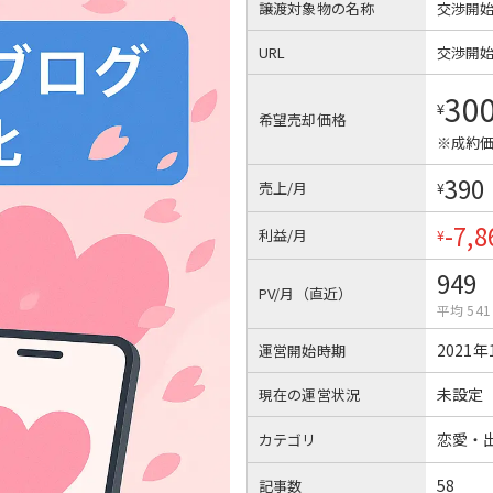
譲渡対象物の名称
交渉開
URL
交渉開
30
¥
希望売却価格
※成約価
390
売上/月
¥
-7,8
利益/月
¥
949
PV/月（直近）
平均 541
2021年
運営開始時期
未設定
現在の運営状況
恋愛・
カテゴリ
58
記事数