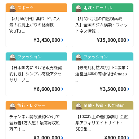
スポーツ
地域・ローカル
【5月66万円】高齢世代に人
【月間5万超の自然検索流
気！右肩上がりの格闘技
入】全国のジム検索・フィッ
YouTu
...
トネス情報
...
¥3,430,000
¥15,000,000
ファッション
ファッション
【日本国内における販売権契
【最高月利益20万】EC事業：
約付き】シンプル高級アクセ
運営歴4年の商標付きAmazo
サリーブ
...
...
¥6,600,000
¥3,500,000
旅行・レジャー
金融・投資・仮想通貨
チャンネル開設後約3か月で
【10年以上の運用実績】金融
登録者1万人超！最高月収61
系アフィリエイトサイト・
万円！
...
SEO集
...
¥2,000,000
¥600,000