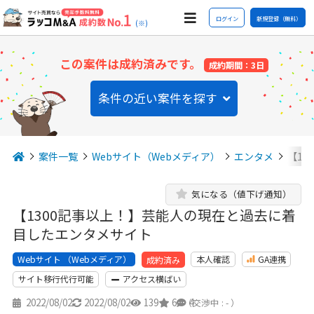
ログイン
新規登録（無料）
(※)
この案件は成約済みです。
成約期間：3日
条件の近い案件を探す
案件一覧
Webサイト（Webメディア）
エンタメ
【1
気になる（値下げ通知）
【1300記事以上！】芸能人の現在と過去に着
目したエンタメサイト
Webサイト （Webメディア）
本人確認
GA連携
成約済み
サイト移行代行可能
アクセス横ばい
2022/08/02
2022/08/02
139
6
4
（交渉中 : - ）