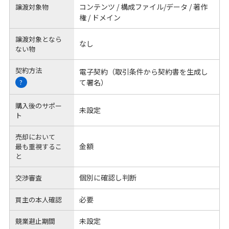
コンテンツ / 構成ファイル/データ / 著作
譲渡対象物
権 / ドメイン
譲渡対象となら
なし
ない物
契約方法
電子契約（取引条件から契約書を生成し
て署名）
?
購入後のサポー
未設定
ト
売却において
金額
最も重視するこ
と
個別に確認し判断
交渉審査
必要
買主の本人確認
未設定
競業避止期間