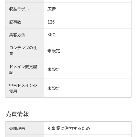
広告
収益モデル
126
記事数
SEO
集客方法
コンテンツの性
未設定
質
ドメイン変更履
未設定
歴
中古ドメインの
未設定
使用
売買情報
別事業に注力するため
売却理由