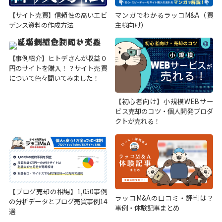
【サイト売買】信頼性の高いエビ
マンガでわかるラッコM&A（買
デンス資料の作成方法
主様向け）
【事例紹介】ヒトデさんが収益０
円のサイトを購入！？サイト売買
について色々聞いてみました！
【初心者向け】小規模WEBサー
ビス売却のコツ・個人開発プロダ
クトが売れる！
【ブログ売却の相場】1,050事例
ラッコM&Aの口コミ・評判は？
の分析データとブログ売買事例14
事例・体験記事まとめ
選