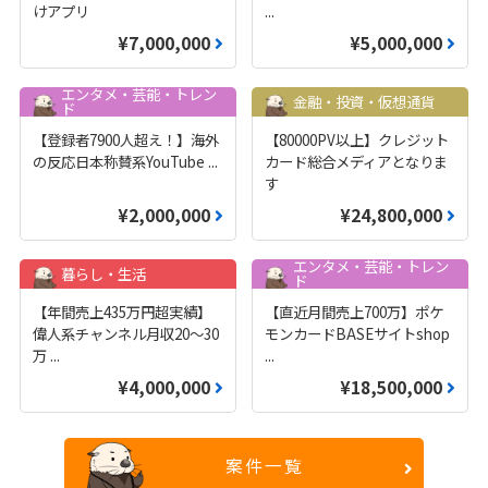
けアプリ
...
¥7,000,000
¥5,000,000
エンタメ・芸能・トレン
金融・投資・仮想通貨
ド
【登録者7900人超え！】海外
【80000PV以上】クレジット
の反応日本称賛系YouTube
...
カード総合メディアとなりま
す
¥2,000,000
¥24,800,000
エンタメ・芸能・トレン
暮らし・生活
ド
【年間売上435万円超実績】
【直近月間売上700万】ポケ
偉人系チャンネル月収20～30
モンカードBASEサイトshop
万
...
...
¥4,000,000
¥18,500,000
案件一覧