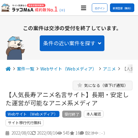
ログイン
新規登録（無料）
(※)
この案件は交渉の受付を終了しています。
条件の近い案件を探す
案件一覧
Webサイト（Webメディア）
アニメ
【人気
気になる（値下げ通知）
【人気長寿アニメ名言サイト】長期・安定し
た運営が可能なアニメ系メディア
Webサイト （Webメディア）
本人確認
受付終了
サイト移行代行無料
2022/08/02
2022/08/16
545
16
5
（交渉中 : - ）