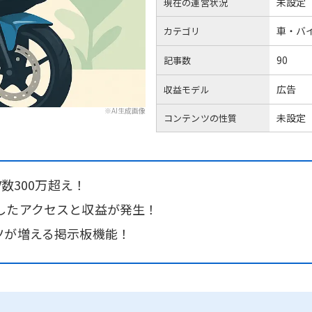
未設定
現在の運営状況
車・バ
カテゴリ
90
記事数
広告
収益モデル
※AI生成画像
未設定
コンテンツの性質
V数300万超え！
したアクセスと収益が発生！
ツが増える掲示板機能！