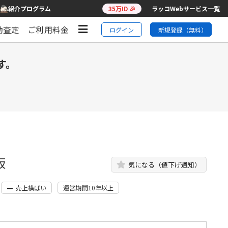
紹介プログラム
35万ID 🎉
ラッコWebサービス一覧
動査定
ご利用料金
ログイン
新規登録（無料）
す。
板
気になる（値下げ通知）
売上横ばい
運営期間10年以上