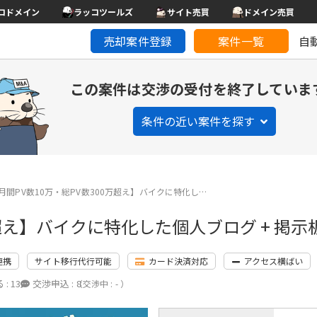
コドメイン
ラッコツールズ
サイト売買
ドメイン売買
売却案件登録
案件一覧
自
この案件は交渉の受付を終了していま
条件の近い案件を探す
月間PV数10万・総PV数300万超え】バイクに特化し…
万超え】バイクに特化した個人ブログ + 掲示
連携
サイト移行代行可能
カード決済対応
アクセス横ばい
 :
13
交渉申込 :
8
（交渉中 : - ）