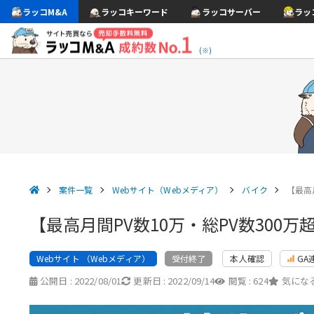
ラッコM&A
ラッコキーワード
ラッコサーバー
ラッ
(※)
案件一覧
Webサイト（Webメディア）
バイク
【最高
【最高月間PV数10万・総PV数300
Webサイト （Webメディア）
本人確認
GA
受付終了
公開日 :
2022/08/01
更新日 :
2022/09/14
閲覧 :
624
気になる