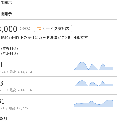
始後開示
始後開示
8,000
（税込）
カード決済対応
格30万円以下の案件はカード決済がご利用可能です
（直近利益）
（平均利益）
1
924
/
最高 ¥ 14,734
3
266
/
最高 ¥ 14,076
31
671
/
最高 14,225
08月