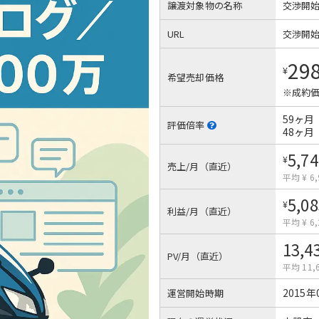
譲渡対象物の名称
交渉開
URL
交渉開
29
¥
希望売却価格
※成約価
59ヶ月
評価倍率
48ヶ月
5,74
¥
売上/月（直近）
平均 ¥ 6,
5,08
¥
利益/月（直近）
平均 ¥ 6,
13,4
PV/月（直近）
平均 11,
2015年
運営開始時期