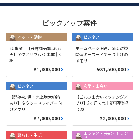
ピックアップ案件
ペット・動物
ビジネス
EC事業：【在庫商品額130万
ホームページ関連、SEO対策
円】アクアリウムEC事業｜引
関連キーワードで売り上げの
継
...
あるサ
...
¥1,800,000
¥31,500,000
ビジネス
恋愛・出会い
【開始4か月・売上増大施策
【ゴルフ出会いマッチングア
あり】タクシードライバー向
プリ】3ヶ月で売上9万円獲得
けアプリ
（20
...
¥7,000,000
¥2,000,000
エンタメ・芸能・トレン
暮らし・生活
ド