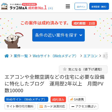
ログイン
新規登録（無料）
(※)
この案件は成約済みです。
成約期間：21日
条件の近い案件を探す
案件一覧
Webサイト（Webメディア）
エアコン
エア
気になる（値下げ通知）
エアコンや全館空調などの住宅に必要な設備
に特化したブログ 運用歴2年以上 月間PV
数10000
Webサイト （Webメディア）
GA連携
成約済み
サイト移行代行無料
カード決済対応
アクセス横ばい