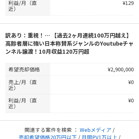
利益/月（直
¥129
近）
訳あり：重視！… 【過去2ヶ月連続100万円越え】
高齢者層に強い日本称賛系ジャンルのYoutubeチャ
ンネル譲渡！10月収益120万円超
希望売却価格
¥2,900,000
売上/月（直
¥0
近）
利益/月（直
¥0
近）
関連する案件を検索 ：
Webメディア
/
売却希望価格20万円以下
/
月間PV1万以上
/