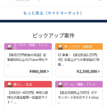
もっと見る（サイトマーケット）
ピックアップ案件
エンタメ・芸能・トレン
車・バイク・自転車
ド
【毎月5万円前後の収益】記
EC事業：【直近利益12万円/
事数600以上のVTuber特化サ
月】右肩上がりの車部品EC物
...
販
...
¥960,000
¥2,500,000
暮らし・生活
ゲーム・漫画・アニメ
【月利50〜60万円】神奈川県
【直近月間売上700万】ポケ
特化の遺品整理一括査定サイ
モンカードBASEサイトshop
ト｜
...
...