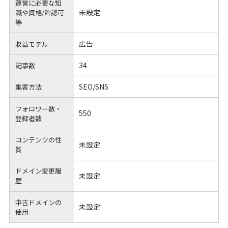
運営に必要な知
未設定
識や
資格/許認可
等
広告
収益モデル
34
記事数
SEO/SNS
集客方法
フォロワー数・
550
登録者数
コンテンツの性
未設定
質
ドメイン変更履
未設定
歴
中古ドメインの
未設定
使用