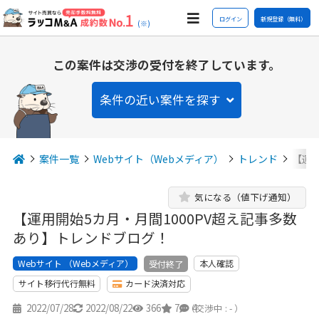
ログイン
新規登録（無料）
(※)
この案件は交渉の受付を終了しています。
条件の近い案件を探す
案件一覧
Webサイト（Webメディア）
トレンド
【運用
気になる（値下げ通知）
【運用開始5カ月・月間1000PV超え記事多数
あり】トレンドブログ！
Webサイト （Webメディア）
本人確認
受付終了
サイト移行代行無料
カード決済対応
2022/07/28
2022/08/22
366
7
4
（交渉中 : - ）