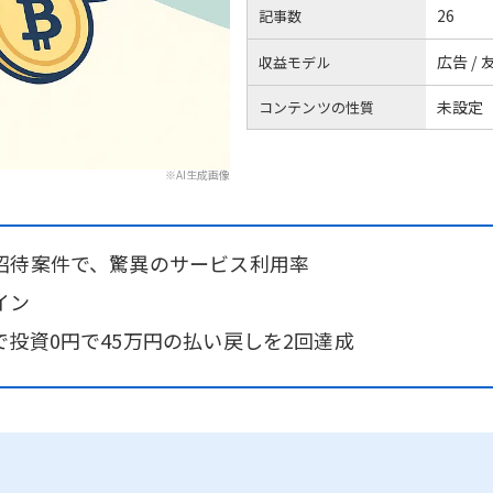
26
記事数
広告 /
収益モデル
未設定
コンテンツの性質
※AI生成画像
招待案件で、驚異のサービス利用率
イン
投資0円で45万円の払い戻しを2回達成