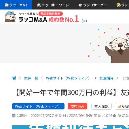
ラッコM&A
ラッコキーワード
ラッコサーバー
ラッ
(※)
案件一覧
Webサイト（Webメディア）
友達招待
【開
【開始一年で年間300万円の利益】
Webサイト （Webメディア）
本人確認
GA
成約済み
公開日 :
2022/07/25
更新日 :
2022/09/15
閲覧 :
1046
気にな