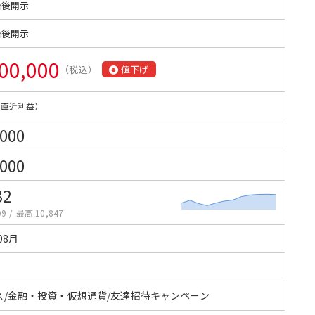
始後開示
始後開示
00,000
（税込）
値下げ
（直近利益）
,000
,000
32
99
/
最高 10,847
08月
ス/金融・投資・仮想通貨/友達招待キャンペーン