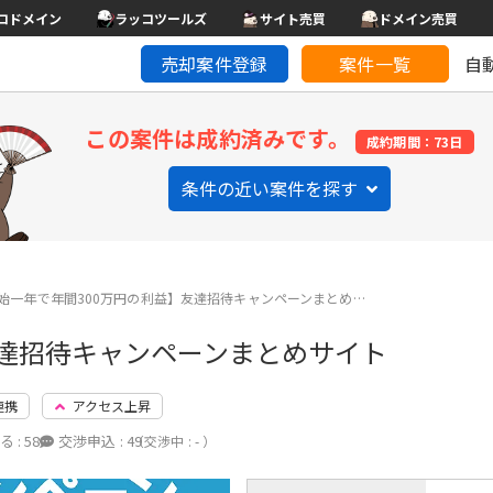
コドメイン
ラッコツールズ
サイト売買
ドメイン売買
売却案件登録
案件一覧
自
この案件は成約済みです。
成約期間：73日
条件の近い案件を探す
始一年で年間300万円の利益】友達招待キャンペーンまとめ…
友達招待キャンペーンまとめサイト
連携
アクセス上昇
る :
58
交渉申込 :
49
（交渉中 : - ）