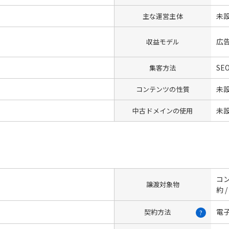
未
主な運営主体
広告
収益モデル
SEO
集客方法
未
コンテンツの性質
未
中古ドメインの使用
コン
譲渡対象物
約 
電
契約方法
?