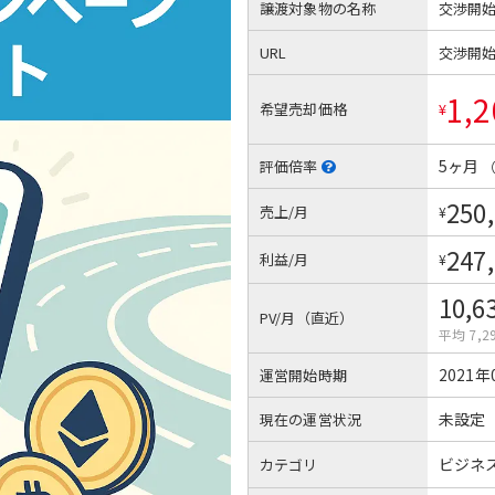
譲渡対象物の名称
交渉開
URL
交渉開
1,2
希望売却価格
¥
5ヶ月
評価倍率
250
売上/月
¥
247
利益/月
¥
10,6
PV/月（直近）
平均 7,2
2021年
運営開始時期
未設定
現在の運営状況
ビジネ
カテゴリ