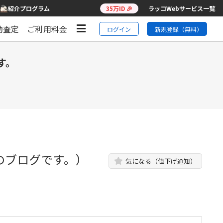
紹介プログラム
35万ID 🎉
ラッコWebサービス一覧
動査定
ご利用料金
ログイン
新規登録（無料）
す。
のブログです。）
気になる（値下げ通知）