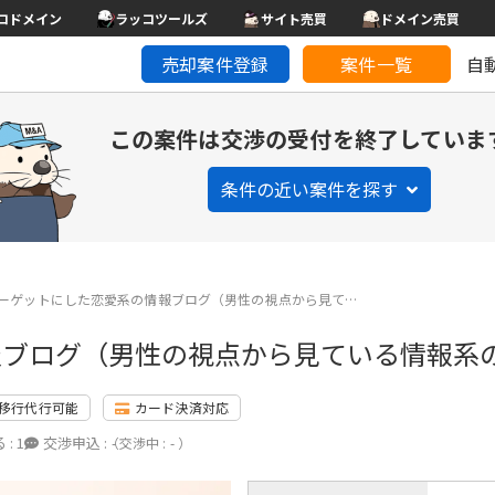
コドメイン
ラッコツールズ
サイト売買
ドメイン売買
売却案件登録
案件一覧
自
この案件は交渉の受付を終了していま
条件の近い案件を探す
ーゲットにした恋愛系の情報ブログ（男性の視点から見て…
報ブログ（男性の視点から見ている情報系
移行代行可能
カード決済対応
 :
1
交渉申込 :
-
（交渉中 : - ）