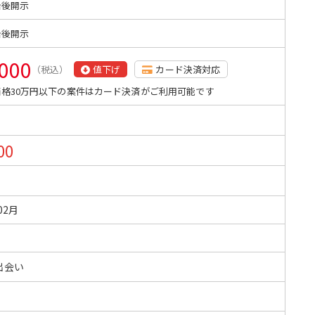
始後開示
始後開示
,000
（税込）
値下げ
カード決済対応
格30万円以下の案件はカード決済がご利用可能です
00
02月
出会い