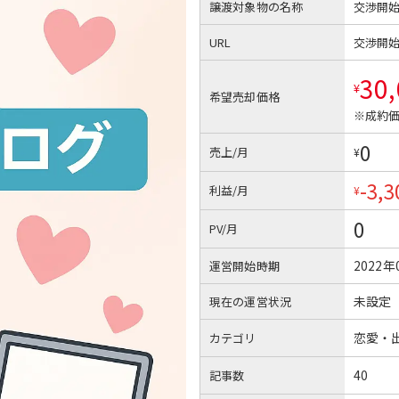
譲渡対象物の名称
交渉開
URL
交渉開
30
¥
希望売却価格
※成約価
0
売上/月
¥
-3,3
利益/月
¥
0
PV/月
2022年
運営開始時期
未設定
現在の運営状況
恋愛・
カテゴリ
40
記事数