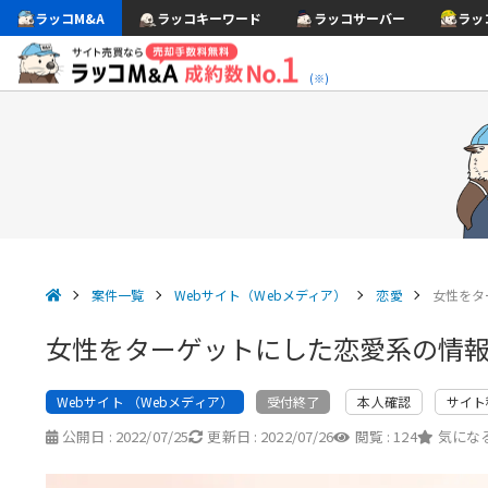
ラッコM&A
ラッコキーワード
ラッコサーバー
ラッ
(※)
案件一覧
Webサイト（Webメディア）
恋愛
女性をタ
女性をターゲットにした恋愛系の情
Webサイト （Webメディア）
本人確認
サイト
受付終了
公開日 :
2022/07/25
更新日 :
2022/07/26
閲覧 :
124
気になる