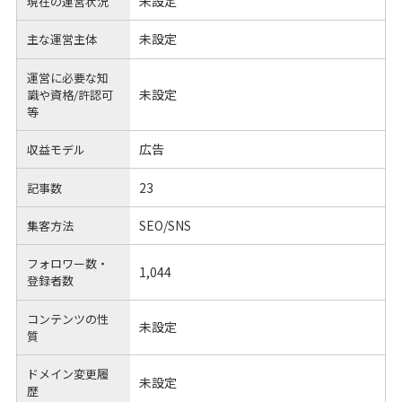
未設定
現在の運営状況
未設定
主な運営主体
運営に必要な知
未設定
識や
資格/許認可
等
広告
収益モデル
23
記事数
SEO/SNS
集客方法
フォロワー数・
1,044
登録者数
コンテンツの性
未設定
質
ドメイン変更履
未設定
歴