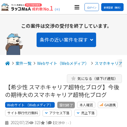
ログイン
新規登録（無料）
(※)
この案件は交渉の受付を終了しています。
条件の近い案件を探す
案件一覧
Webサイト（Webメディア）
スマホキャリア
気になる（値下げ通知）
【希少性 スマホキャリア超特化ブログ】今後
の期待大のスマホキャリア超特化ブログ
Webサイト （Webメディア）
本人確認
GA連携
受付終了
サイト移行代行無料
アクセス下落
売上下落
2022/07/25
323
5
1
（交渉中 : - ）