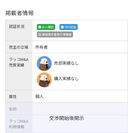
掲載者情報
認証状況
本人確認
SMS認証
適格請求書発行事業者
所有者
売主の立場
ラッコM&A
売却実績なし
売買実績
購入実績なし
個人
属性
名前
交渉開始後開示
ラッコM&A
利用情報