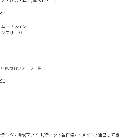
ニア・終活・年金/暮らし・生活
設定
ームードメイン
ックスサーバー
＊Twitterフォロワー数
設定
テンツ / 構成ファイル/データ / 著作権 / ドメイン / 運営してき