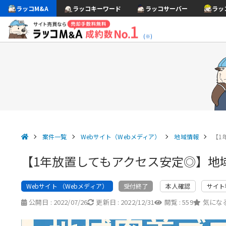
ラッコM&A
ラッコキーワード
ラッコサーバー
ラッ
(※)
案件一覧
Webサイト（Webメディア）
地域情報
【1
【1年放置してもアクセス安定◎】地
Webサイト （Webメディア）
本人確認
サイト
受付終了
公開日 :
2022/07/26
更新日 :
2022/12/31
閲覧 :
559
気になる