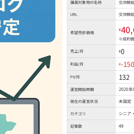
譲渡対象物の名称
交渉開
URL
交渉開
40
¥
希望売却価格
※成約価
0
売上/月
¥
-15
利益/月
¥
132
PV/月
2020年
運営開始時期
未設定
現在の運営状況
シニア
カテゴリ
49
記事数