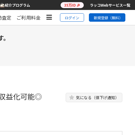
紹介プログラム
35万ID 🎉
ラッコWebサービス一覧
動査定
ご利用料金
ログイン
新規登録（無料）
す。
収益化可能◎
気になる（値下げ通知）