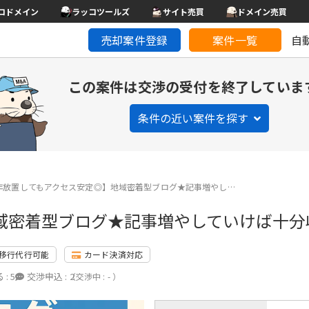
コドメイン
ラッコツールズ
サイト売買
ドメイン売買
売却案件登録
案件一覧
自
この案件は交渉の受付を終了していま
条件の近い案件を探す
年放置してもアクセス安定◎】地域密着型ブログ★記事増やし…
域密着型ブログ★記事増やしていけば十分
移行代行可能
カード決済対応
 :
5
交渉申込 :
2
（交渉中 : - ）