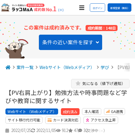
ログイン
新規登録（無料）
(※)
この案件は成約済みです。
成約期間：148日
条件の近い案件を探す
案件一覧
Webサイト（Webメディア）
学び
【PV右
気になる（値下げ通知）
【PV右肩上がり】勉強方法や時事問題など学
びや教育に関するサイト
Webサイト （Webメディア）
本人確認
GA連携
成約済み
サイト移行代行可能
カード決済対応
アクセス急上昇
2022/07/25
2022/11/05
912
47
32
（交渉中 : - ）