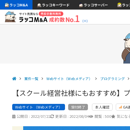
ラッコM&A
ラッコキーワード
ラッコサーバー
ラッ
(※)
案件一覧
Webサイト（Webメディア）
プログラミング
【スクール経営社様にもおすすめ】
Webサイト （Webメディア）
本人確認
GA
受付終了
公開日 :
2022/07/22
更新日 :
2022/08/04
閲覧 :
500
気になる