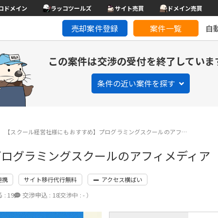
コドメイン
ラッコツールズ
サイト売買
ドメイン売買
売却案件登録
案件一覧
自
この案件は交渉の受付を終了していま
条件の近い案件を探す
【スクール経営社様にもおすすめ】プログラミングスクールのアフ…
プログラミングスクールのアフィメディア
連携
サイト移行代行無料
アクセス横ばい
 :
19
交渉申込 :
18
（交渉中 : - ）