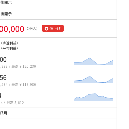
始後開示
始後開示
00,000
（税込）
値下げ
（直近利益）
（平均利益）
200
,838
/
最高 ¥ 120,230
956
,594
/
最高 ¥ 118,986
4
34
/
最高 3,612
07月