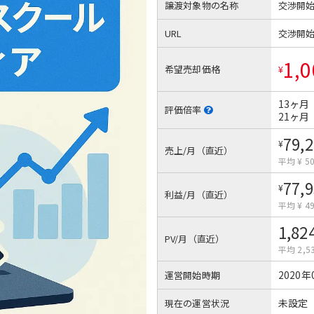
譲渡対象物の名称
交渉開
URL
交渉開
1,0
希望売却価格
¥
13ヶ月
評価倍率
21ヶ月
79,
¥
売上/月（直近）
平均 ¥ 50
77,
¥
利益/月（直近）
平均 ¥ 49
1,82
PV/月（直近）
平均 2,5
2020年
運営開始時期
未設定
現在の運営状況