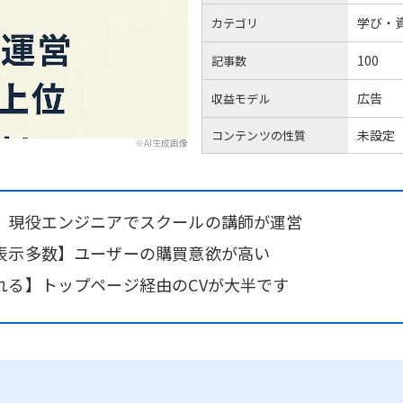
学び・
カテゴリ
100
記事数
広告
収益モデル
未設定
コンテンツの性質
※AI生成画像
】現役エンジニアでスクールの講師が運営
表示多数】ユーザーの購買意欲が高い
れる】トップページ経由のCVが大半です