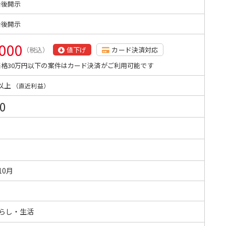
始後開示
始後開示
,000
（税込）
値下げ
カード決済対応
格30万円以下の案件はカード決済がご利用可能です
以上
（直近利益）
0
10月
暮らし・生活