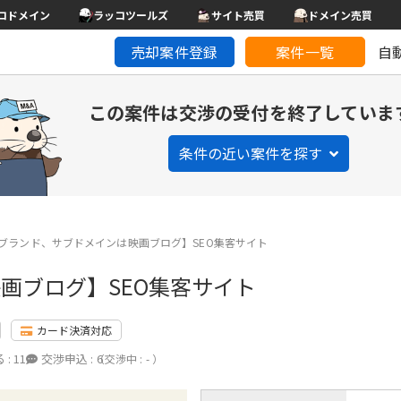
コドメイン
ラッコツールズ
サイト売買
ドメイン売買
売却案件登録
案件一覧
自
この案件は交渉の受付を終了していま
条件の近い案件を探す
ブランド、サブドメインは映画ブログ】SEO集客サイト
画ブログ】SEO集客サイト
カード決済対応
 :
11
交渉申込 :
6
（交渉中 : - ）