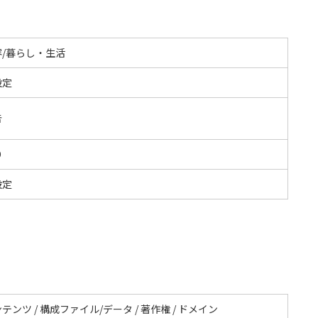
容/暮らし・生活
設定
告
O
設定
テンツ / 構成ファイル/データ / 著作権 / ドメイン