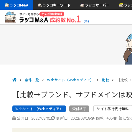
ラッコM&A
ラッコキーワード
ラッコサーバー
ラッ
(※)
案件一覧
Webサイト（Webメディア）
比較
【比較→
【比較→ブランド、サブドメインは映
Webサイト （Webメディア）
サイト移行代行無料
受付終了
公開日 :
2022/08/01
更新日 :
2022/08/18
閲覧 :
405
気になる