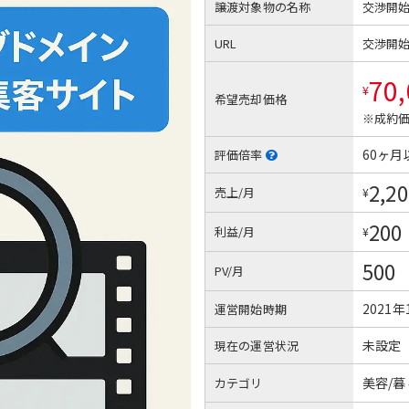
譲渡対象物の名称
交渉開
URL
交渉開
70
¥
希望売却価格
※成約価
60ヶ月
評価倍率
2,20
売上/月
¥
200
利益/月
¥
500
PV/月
2021年
運営開始時期
未設定
現在の運営状況
美容/
カテゴリ