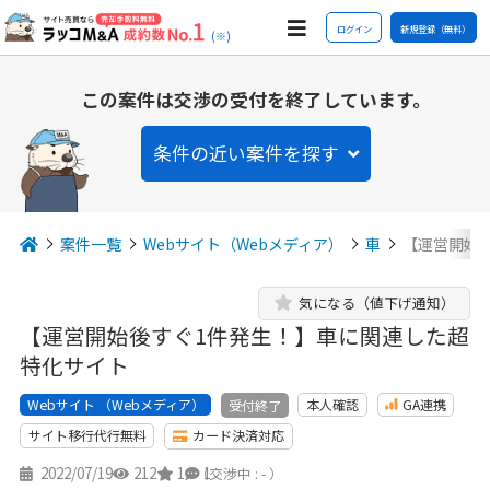
ログイン
新規登録（無料）
(※)
この案件は交渉の受付を終了しています。
条件の近い案件を探す
案件一覧
Webサイト（Webメディア）
車
【運営開始
気になる（値下げ通知）
【運営開始後すぐ1件発生！】車に関連した超
特化サイト
Webサイト （Webメディア）
本人確認
GA連携
受付終了
サイト移行代行無料
カード決済対応
2022/07/19
212
1
1
（交渉中 : - ）