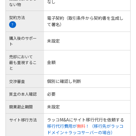
なし
ない物
契約方法
電子契約（取引条件から契約書を生成し
て署名）
?
購入後のサポー
未設定
ト
売却において
金額
最も重視するこ
と
個別に確認し判断
交渉審査
必要
買主の本人確認
未設定
競業避止期間
ラッコM&Aにサイト移行代行を依頼する
サイト移行方法
移行代行費用が
無料
！（移行先がラッコ
ドメイン＋ラッコサーバーの場合）