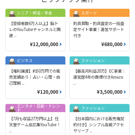
シニア・終活・年金
スポーツ
【登録者数6万人以上】脳ト
釣具買取・釣具査定の一括査
レのYouTubeチャンネルと関
定サイト事業｜運営サポート
連
...
付き
¥12,000,000
¥680,000
ビジネス
ファッション
【権利譲渡】約50万円での販
【最高月利益20万】EC事業：
売実績あり｜占い・心理・自
運営歴4年の商標付きAmazo
己理解
...
...
¥120,000
¥3,500,000
エンタメ・芸能・トレン
ファッション
ド
【7月も収益27万円以上】任
【日本国内における販売権契
天堂ゲーム反応集YouTube！
約付き】シンプル高級アクセ
...
サリーブ
...